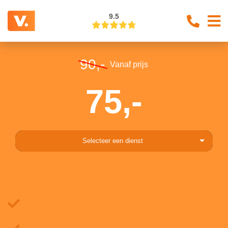
9.5
90,-
Vanaf prijs
75,-
Selecteer een dienst