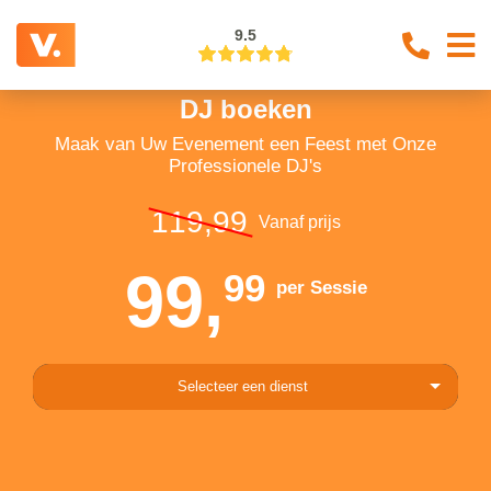
9.5
DJ boeken
Maak van Uw Evenement een Feest met Onze
Professionele DJ's
119,99
Vanaf prijs
99,
99
per Sessie
Selecteer een dienst