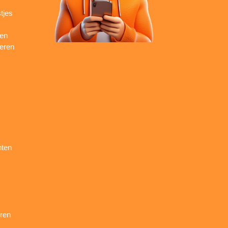
tjes
ren
seren
nten
ren