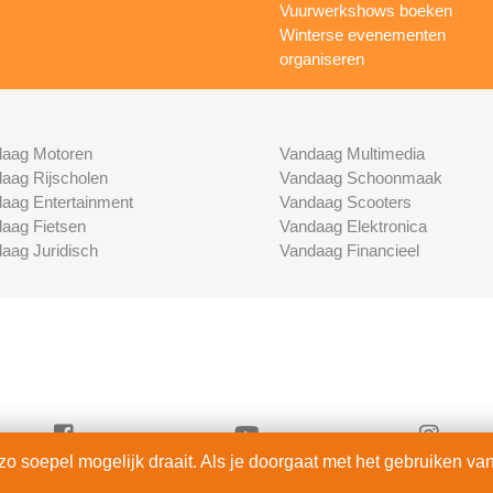
Vuurwerkshows boeken
Winterse evenementen
organiseren
aag Motoren
Vandaag Multimedia
aag Rijscholen
Vandaag Schoonmaak
aag Entertainment
Vandaag Scooters
aag Fietsen
Vandaag Elektronica
aag Juridisch
Vandaag Financieel
 soepel mogelijk draait. Als je doorgaat met het gebruiken van