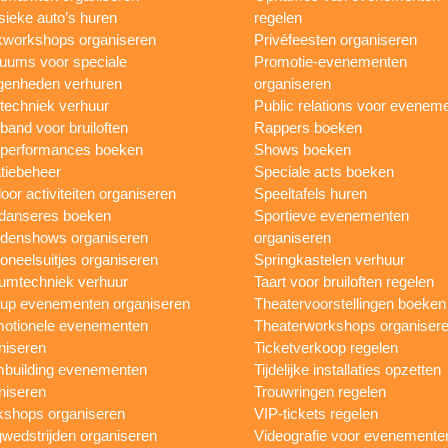
sieke auto’s huren
regelen
workshops organiseren
Privéfeesten organiseren
uums voor speciale
Promotie-evenementen
genheden verhuren
organiseren
ttechniek verhuur
Public relations voor evenem
 band voor bruiloften
Rappers boeken
 performances boeken
Shows boeken
tiebeheer
Speciale acts boeken
oor activiteiten organiseren
Speeltafels huren
danseres boeken
Sportieve evenementen
denshows organiseren
organiseren
oneelsuitjes organiseren
Springkastelen verhuur
umtechniek verhuur
Taart voor bruiloften regelen
up evenementen organiseren
Theatervoorstellingen boeken
otionele evenementen
Theaterworkshops organiser
niseren
Ticketverkoop regelen
building evenementen
Tijdelijke installaties opzetten
niseren
Trouwringen regelen
shops organiseren
VIP-tickets regelen
wedstrijden organiseren
Videografie voor evenemente