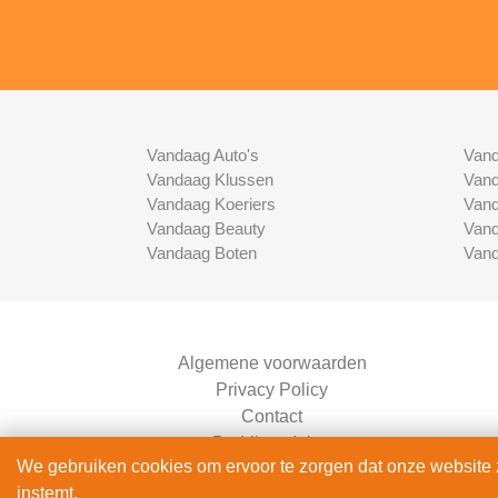
Vandaag Auto's
Vand
Vandaag Klussen
Vand
Vandaag Koeriers
Vand
Vandaag Beauty
Vand
Vandaag Boten
Vand
Algemene voorwaarden
Privacy Policy
Contact
Bedrijven Inlog
We gebruiken cookies om ervoor te zorgen dat onze website zo
instemt.