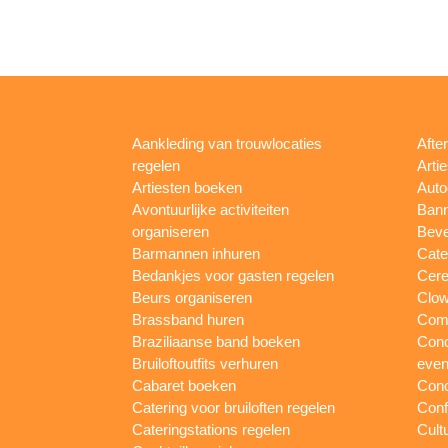
Aankleding van trouwlocaties
Afte
regelen
Arti
Artiesten boeken
Auto
Avontuurlijke activiteiten
Bann
organiseren
Beve
Barmannen inhuren
Cate
Bedankjes voor gasten regelen
Cere
Beurs organiseren
Clow
Brassband huren
Com
Braziliaanse band boeken
Conc
Bruiloftoutfits verhuren
eve
Cabaret boeken
Conc
Catering voor bruiloften regelen
Conf
Cateringstations regelen
Cult