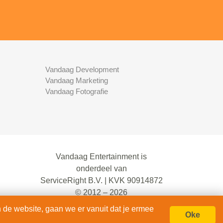
Vandaag Development
Vandaag Marketing
Vandaag Fotografie
Vandaag Entertainment is
onderdeel van
ServiceRight B.V. | KVK 90914872
© 2012 – 2026
alle rechten voorbehouden.
 de website, gaan we er vanuit dat je ermee
Oke