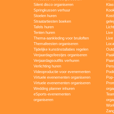
Silent disco organiseren
Klas
Springkussen verhuur
Kook
Stoelen huren
Kost
Straatartiesten boeken
gele
Tafels huren
Lich
Tenten huren
Live
Thema-aankleding voor bruiloften
Live
Themafeesten organiseren
Loca
Tijdelijke kunstinstallaties regelen
Outd
Verjaardagsfeestjes organiseren
Paal
Verjaardagsoutfits verhuren
Paar
Verlichting huren
Pers
Videoproductie voor evenementen
Podi
Virtuele evenementen organiseren
Pop-
Virtuele evenementen organiseren
Prom
Wedding planner inhuren
orga
eSports-evenementen
Team
organiseren
orga
Work
Zang