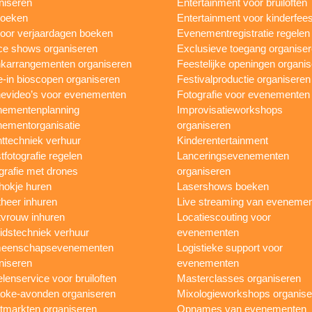
niseren
Entertainment voor bruiloften
boeken
Entertainment voor kinderfees
oor verjaardagen boeken
Evenementregistratie regelen
e shows organiseren
Exclusieve toegang organise
karrangementen organiseren
Feestelijke openingen organi
e-in bioscopen organiseren
Festivalproductie organiseren
evideo’s voor evenementen
Fotografie voor evenementen
ementenplanning
Improvisatieworkshops
ementorganisatie
organiseren
ttechniek verhuur
Kinderentertainment
tfotografie regelen
Lanceringsevenementen
grafie met drones
organiseren
hokje huren
Lasershows boeken
heer inhuren
Live streaming van eveneme
vrouw inhuren
Locatiescouting voor
idstechniek verhuur
evenementen
eenschapsevenementen
Logistieke support voor
niseren
evenementen
lenservice voor bruiloften
Masterclasses organiseren
oke-avonden organiseren
Mixologieworkshops organise
tmarkten organiseren
Opnames van evenementen