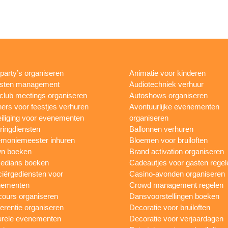
rparty’s organiseren
Animatie voor kinderen
esten management
Audiotechniek verhuur
club meetings organiseren
Autoshows organiseren
ers voor feestjes verhuren
Avontuurlijke evenementen
iliging voor evenementen
organiseren
ringdiensten
Ballonnen verhuren
moniemeester inhuren
Bloemen voor bruiloften
n boeken
Brand activation organiseren
edians boeken
Cadeautjes voor gasten regel
iërgediensten voor
Casino-avonden organiseren
nementen
Crowd management regelen
ours organiseren
Dansvoorstellingen boeken
erentie organiseren
Decoratie voor bruiloften
urele evenementen
Decoratie voor verjaardagen