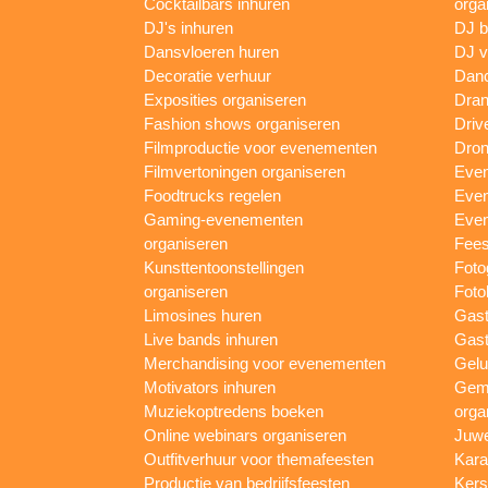
Cocktailbars inhuren
orga
DJ's inhuren
DJ 
Dansvloeren huren
DJ v
Decoratie verhuur
Danc
Exposities organiseren
Dran
Fashion shows organiseren
Driv
Filmproductie voor evenementen
Dron
Filmvertoningen organiseren
Even
Foodtrucks regelen
Even
Gaming-evenementen
Even
organiseren
Fees
Kunsttentoonstellingen
Foto
organiseren
Foto
Limosines huren
Gast
Live bands inhuren
Gast
Merchandising voor evenementen
Gelu
Motivators inhuren
Gem
Muziekoptredens boeken
orga
Online webinars organiseren
Juwe
Outfitverhuur voor themafeesten
Kara
Productie van bedrijfsfeesten
Kers