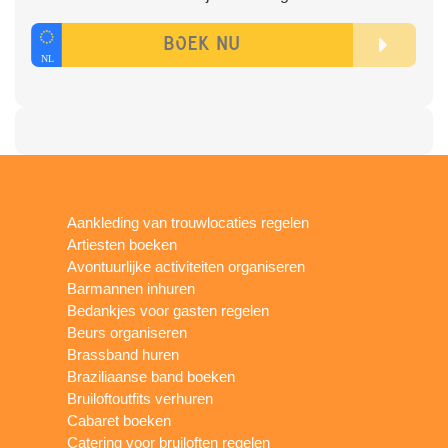
Aankleding van trouwlocaties regelen
Artiesten boeken
Avontuurlijke activiteiten organiseren
Barmannen inhuren
Bedankjes voor gasten regelen
Beurs organiseren
Brassband huren
Braziliaanse band boeken
Bruiloftoutfits verhuren
Cabaret boeken
Catering voor bruiloften regelen