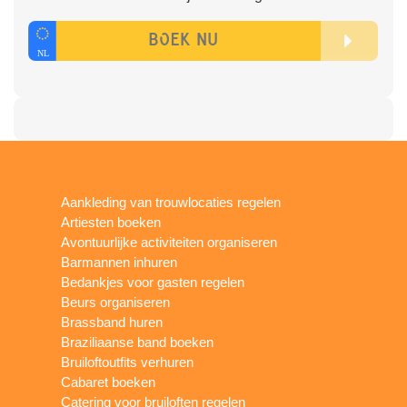
Aankleding van trouwlocaties regelen
Artiesten boeken
Avontuurlijke activiteiten organiseren
Barmannen inhuren
Bedankjes voor gasten regelen
Beurs organiseren
Brassband huren
Braziliaanse band boeken
Bruiloftoutfits verhuren
Cabaret boeken
Catering voor bruiloften regelen