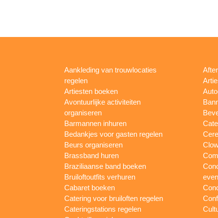
Aankleding van trouwlocaties
Afte
regelen
Arti
Artiesten boeken
Auto
Avontuurlijke activiteiten
Bann
organiseren
Beve
Barmannen inhuren
Cate
Bedankjes voor gasten regelen
Cere
Beurs organiseren
Clow
Brassband huren
Com
Braziliaanse band boeken
Conc
Bruiloftoutfits verhuren
eve
Cabaret boeken
Conc
Catering voor bruiloften regelen
Conf
Cateringstations regelen
Cult