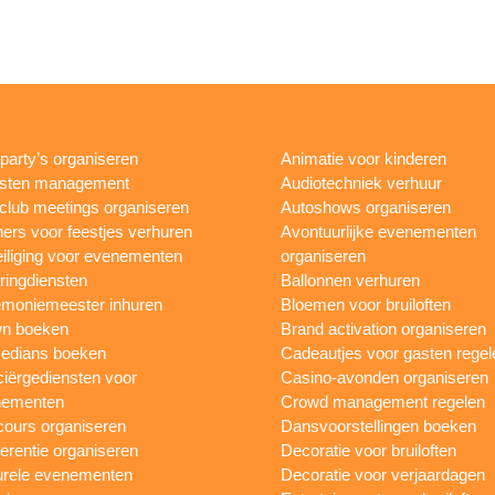
rparty’s organiseren
Animatie voor kinderen
esten management
Audiotechniek verhuur
club meetings organiseren
Autoshows organiseren
ers voor feestjes verhuren
Avontuurlijke evenementen
iliging voor evenementen
organiseren
ringdiensten
Ballonnen verhuren
moniemeester inhuren
Bloemen voor bruiloften
n boeken
Brand activation organiseren
edians boeken
Cadeautjes voor gasten regel
iërgediensten voor
Casino-avonden organiseren
nementen
Crowd management regelen
ours organiseren
Dansvoorstellingen boeken
erentie organiseren
Decoratie voor bruiloften
urele evenementen
Decoratie voor verjaardagen