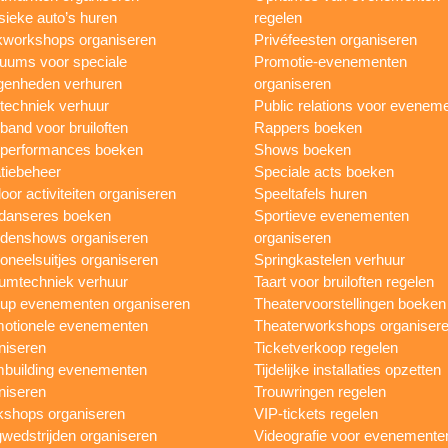
sieke auto’s huren
regelen
workshops organiseren
Privéfeesten organiseren
uums voor speciale
Promotie-evenementen
genheden verhuren
organiseren
ttechniek verhuur
Public relations voor evenem
 band voor bruiloften
Rappers boeken
 performances boeken
Shows boeken
tiebeheer
Speciale acts boeken
oor activiteiten organiseren
Speeltafels huren
danseres boeken
Sportieve evenementen
denshows organiseren
organiseren
oneelsuitjes organiseren
Springkastelen verhuur
umtechniek verhuur
Taart voor bruiloften regelen
up evenementen organiseren
Theatervoorstellingen boeken
otionele evenementen
Theaterworkshops organiser
niseren
Ticketverkoop regelen
building evenementen
Tijdelijke installaties opzetten
niseren
Trouwringen regelen
shops organiseren
VIP-tickets regelen
wedstrijden organiseren
Videografie voor evenemente