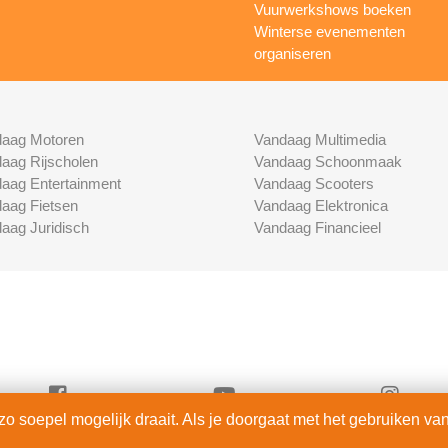
Vuurwerkshows boeken
Winterse evenementen
organiseren
aag Motoren
Vandaag Multimedia
aag Rijscholen
Vandaag Schoonmaak
aag Entertainment
Vandaag Scooters
aag Fietsen
Vandaag Elektronica
aag Juridisch
Vandaag Financieel
 soepel mogelijk draait. Als je doorgaat met het gebruiken van