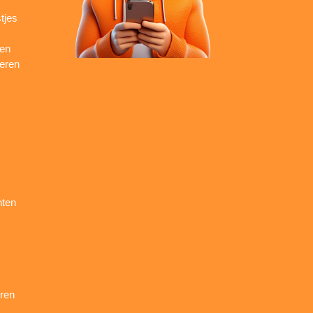
tjes
ren
seren
nten
ren