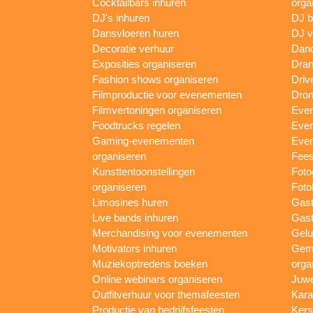
Cocktailbars inhuren
orga
DJ's inhuren
DJ 
Dansvloeren huren
DJ v
Decoratie verhuur
Danc
Exposities organiseren
Dran
Fashion shows organiseren
Driv
Filmproductie voor evenementen
Dron
Filmvertoningen organiseren
Even
Foodtrucks regelen
Even
Gaming-evenementen
Even
organiseren
Fees
Kunsttentoonstellingen
Foto
organiseren
Foto
Limosines huren
Gast
Live bands inhuren
Gast
Merchandising voor evenementen
Gelu
Motivators inhuren
Gem
Muziekoptredens boeken
orga
Online webinars organiseren
Juwe
Outfitverhuur voor themafeesten
Kara
Productie van bedrijfsfeesten
Kers