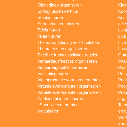
Silent disco organiseren
Klas
Springkussen verhuur
Kook
Stoelen huren
Kost
Straatartiesten boeken
gele
Tafels huren
Lich
Tenten huren
Live
Thema-aankleding voor bruiloften
Live
Themafeesten organiseren
Loca
Tijdelijke kunstinstallaties regelen
Outd
Verjaardagsfeestjes organiseren
Paal
Verjaardagsoutfits verhuren
Paar
Verlichting huren
Pers
Videoproductie voor evenementen
Podi
Virtuele evenementen organiseren
Pop-
Virtuele evenementen organiseren
Prom
Wedding planner inhuren
orga
eSports-evenementen
Team
organiseren
orga
Work
Zang