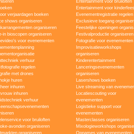
niseren
Entertainment voor bruiloften
boeken
Entertainment voor kinderfees
oor verjaardagen boeken
Evenementregistratie regelen
e shows organiseren
Exclusieve toegang organise
karrangementen organiseren
Feestelijke openingen organi
e-in bioscopen organiseren
Festivalproductie organiseren
evideo’s voor evenementen
Fotografie voor evenementen
ementenplanning
Improvisatieworkshops
ementorganisatie
organiseren
ttechniek verhuur
Kinderentertainment
tfotografie regelen
Lanceringsevenementen
grafie met drones
organiseren
hokje huren
Lasershows boeken
heer inhuren
Live streaming van eveneme
vrouw inhuren
Locatiescouting voor
idstechniek verhuur
evenementen
eenschapsevenementen
Logistieke support voor
niseren
evenementen
lenservice voor bruiloften
Masterclasses organiseren
oke-avonden organiseren
Mixologieworkshops organise
tmarkten organiseren
Opnames van evenementen