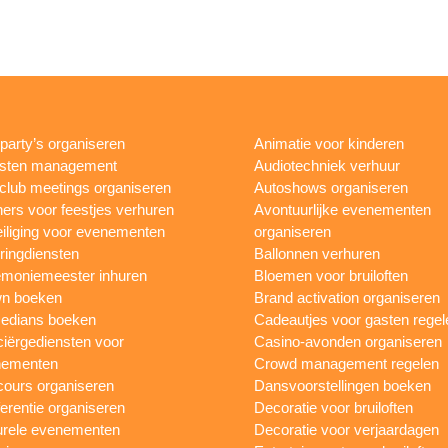
rparty’s organiseren
Animatie voor kinderen
esten management
Audiotechniek verhuur
club meetings organiseren
Autoshows organiseren
ers voor feestjes verhuren
Avontuurlijke evenementen
iliging voor evenementen
organiseren
ringdiensten
Ballonnen verhuren
moniemeester inhuren
Bloemen voor bruiloften
n boeken
Brand activation organiseren
edians boeken
Cadeautjes voor gasten regel
iërgediensten voor
Casino-avonden organiseren
nementen
Crowd management regelen
ours organiseren
Dansvoorstellingen boeken
erentie organiseren
Decoratie voor bruiloften
urele evenementen
Decoratie voor verjaardagen