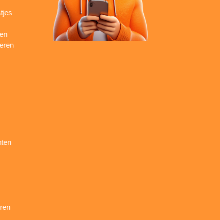
tjes
ren
seren
nten
ren