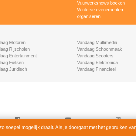
Vuurwerkshows boeken
Winterse evenementen
organiseren
aag Motoren
Vandaag Multimedia
aag Rijscholen
Vandaag Schoonmaak
aag Entertainment
Vandaag Scooters
aag Fietsen
Vandaag Elektronica
aag Juridisch
Vandaag Financieel
 soepel mogelijk draait. Als je doorgaat met het gebruiken van