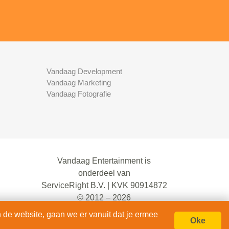
Vandaag Development
Vandaag Marketing
Vandaag Fotografie
Vandaag Entertainment is
onderdeel van
ServiceRight B.V. | KVK 90914872
© 2012 – 2026
alle rechten voorbehouden.
 de website, gaan we er vanuit dat je ermee
Oke