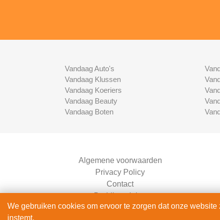
Vandaag Auto's
Vand
Vandaag Klussen
Vand
Vandaag Koeriers
Vand
Vandaag Beauty
Vand
Vandaag Boten
Vand
Algemene voorwaarden
Privacy Policy
Contact
Bedrijven Inlog
We gebruiken cookies om ervoor te zorgen dat onze website zo
instemt.