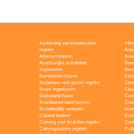
Aankleding van trouwlocaties
Afte
regelen
Arti
Artiesten boeken
Auto
Avontuurlijke activiteiten
Bann
organiseren
Beve
Barmannen inhuren
Cate
Bedankjes voor gasten regelen
Cere
Beurs organiseren
Clow
Brassband huren
Com
Braziliaanse band boeken
Conc
Bruiloftoutfits verhuren
eve
Cabaret boeken
Conc
Catering voor bruiloften regelen
Conf
Cateringstations regelen
Cult