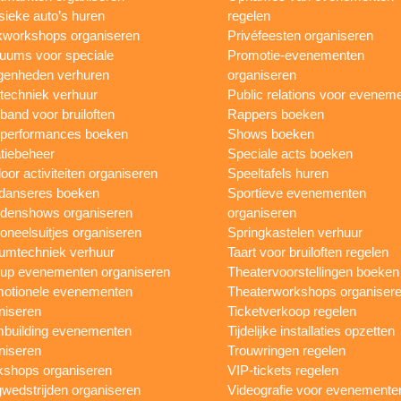
sieke auto’s huren
regelen
workshops organiseren
Privéfeesten organiseren
uums voor speciale
Promotie-evenementen
genheden verhuren
organiseren
ttechniek verhuur
Public relations voor evenem
 band voor bruiloften
Rappers boeken
 performances boeken
Shows boeken
tiebeheer
Speciale acts boeken
oor activiteiten organiseren
Speeltafels huren
danseres boeken
Sportieve evenementen
denshows organiseren
organiseren
oneelsuitjes organiseren
Springkastelen verhuur
umtechniek verhuur
Taart voor bruiloften regelen
up evenementen organiseren
Theatervoorstellingen boeken
otionele evenementen
Theaterworkshops organiser
niseren
Ticketverkoop regelen
building evenementen
Tijdelijke installaties opzetten
niseren
Trouwringen regelen
shops organiseren
VIP-tickets regelen
wedstrijden organiseren
Videografie voor evenemente