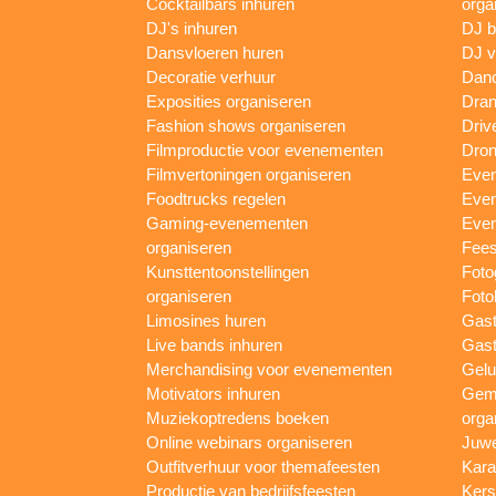
Cocktailbars inhuren
orga
DJ's inhuren
DJ 
Dansvloeren huren
DJ v
Decoratie verhuur
Danc
Exposities organiseren
Dran
Fashion shows organiseren
Driv
Filmproductie voor evenementen
Dron
Filmvertoningen organiseren
Even
Foodtrucks regelen
Even
Gaming-evenementen
Even
organiseren
Fees
Kunsttentoonstellingen
Foto
organiseren
Foto
Limosines huren
Gast
Live bands inhuren
Gast
Merchandising voor evenementen
Gelu
Motivators inhuren
Gem
Muziekoptredens boeken
orga
Online webinars organiseren
Juwe
Outfitverhuur voor themafeesten
Kara
Productie van bedrijfsfeesten
Kers