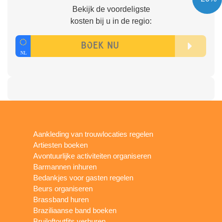
Bekijk de voordeligste
kosten bij u in de regio:
Aankleding van trouwlocaties regelen
Artiesten boeken
Avontuurlijke activiteiten organiseren
Barmannen inhuren
Bedankjes voor gasten regelen
Beurs organiseren
Brassband huren
Braziliaanse band boeken
Bruiloftoutfits verhuren