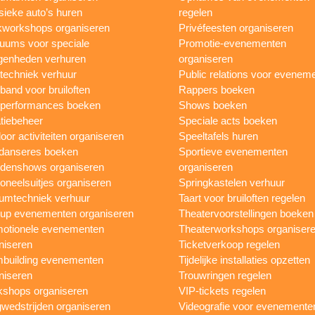
sieke auto’s huren
regelen
workshops organiseren
Privéfeesten organiseren
uums voor speciale
Promotie-evenementen
genheden verhuren
organiseren
ttechniek verhuur
Public relations voor evenem
 band voor bruiloften
Rappers boeken
 performances boeken
Shows boeken
tiebeheer
Speciale acts boeken
oor activiteiten organiseren
Speeltafels huren
danseres boeken
Sportieve evenementen
denshows organiseren
organiseren
oneelsuitjes organiseren
Springkastelen verhuur
umtechniek verhuur
Taart voor bruiloften regelen
up evenementen organiseren
Theatervoorstellingen boeken
otionele evenementen
Theaterworkshops organiser
niseren
Ticketverkoop regelen
building evenementen
Tijdelijke installaties opzetten
niseren
Trouwringen regelen
shops organiseren
VIP-tickets regelen
wedstrijden organiseren
Videografie voor evenemente