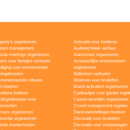
rparty’s organiseren
Animatie voor kinderen
esten management
Audiotechniek verhuur
club meetings organiseren
Autoshows organiseren
ers voor feestjes verhuren
Avontuurlijke evenementen
iliging voor evenementen
organiseren
ringdiensten
Ballonnen verhuren
moniemeester inhuren
Bloemen voor bruiloften
n boeken
Brand activation organiseren
edians boeken
Cadeautjes voor gasten regel
iërgediensten voor
Casino-avonden organiseren
nementen
Crowd management regelen
ours organiseren
Dansvoorstellingen boeken
erentie organiseren
Decoratie voor bruiloften
urele evenementen
Decoratie voor verjaardagen