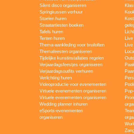
Silent disco organiseren
Klas
Springkussen verhuur
Kook
Stoelen huren
Kost
Straatartiesten boeken
gele
Tafels huren
Lich
Tenten huren
Live
Thema-aankleding voor bruiloften
Live
Themafeesten organiseren
Loca
Tijdelijke kunstinstallaties regelen
Outd
Verjaardagsfeestjes organiseren
Paal
Verjaardagsoutfits verhuren
Paar
Verlichting huren
Pers
Videoproductie voor evenementen
Podi
Virtuele evenementen organiseren
Pop-
Virtuele evenementen organiseren
Prom
Wedding planner inhuren
orga
eSports-evenementen
Team
organiseren
orga
Work
Zang