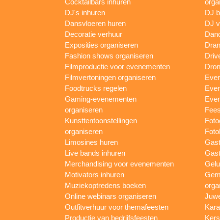
Cocktailbars inhuren
orga
DJ's inhuren
DJ 
Dansvloeren huren
DJ v
Decoratie verhuur
Danc
Exposities organiseren
Dran
Fashion shows organiseren
Driv
Filmproductie voor evenementen
Dron
Filmvertoningen organiseren
Even
Foodtrucks regelen
Even
Gaming-evenementen
Even
organiseren
Fees
Kunsttentoonstellingen
Foto
organiseren
Foto
Limosines huren
Gast
Live bands inhuren
Gast
Merchandising voor evenementen
Gelu
Motivators inhuren
Gem
Muziekoptredens boeken
orga
Online webinars organiseren
Juwe
Outfitverhuur voor themafeesten
Kara
Productie van bedrijfsfeesten
Kers