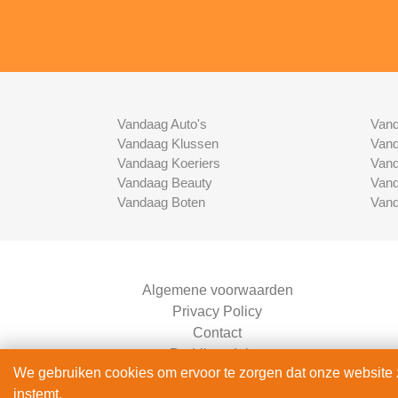
Vandaag Auto's
Vand
Vandaag Klussen
Vand
Vandaag Koeriers
Vand
Vandaag Beauty
Vand
Vandaag Boten
Vand
Algemene voorwaarden
Privacy Policy
Contact
Bedrijven Inlog
We gebruiken cookies om ervoor te zorgen dat onze website zo
instemt.