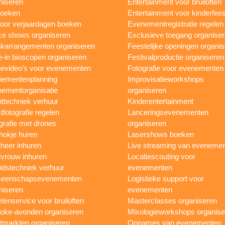
niseren
Entertainment voor bruiloften
boeken
Entertainment voor kinderfees
oor verjaardagen boeken
Evenementregistratie regelen
e shows organiseren
Exclusieve toegang organise
karrangementen organiseren
Feestelijke openingen organi
e-in bioscopen organiseren
Festivalproductie organiseren
evideo’s voor evenementen
Fotografie voor evenementen
ementenplanning
Improvisatieworkshops
ementorganisatie
organiseren
ttechniek verhuur
Kinderentertainment
tfotografie regelen
Lanceringsevenementen
grafie met drones
organiseren
hokje huren
Lasershows boeken
heer inhuren
Live streaming van eveneme
vrouw inhuren
Locatiescouting voor
idstechniek verhuur
evenementen
eenschapsevenementen
Logistieke support voor
niseren
evenementen
lenservice voor bruiloften
Masterclasses organiseren
oke-avonden organiseren
Mixologieworkshops organise
tmarkten organiseren
Opnames van evenementen