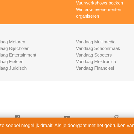
Vuurwerkshows boeken
Winterse evenementen
organiseren
aag Motoren
Vandaag Multimedia
aag Rijscholen
Vandaag Schoonmaak
aag Entertainment
Vandaag Scooters
aag Fietsen
Vandaag Elektronica
aag Juridisch
Vandaag Financieel
 soepel mogelijk draait. Als je doorgaat met het gebruiken van