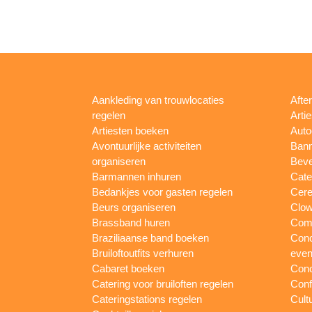
Aankleding van trouwlocaties
Afte
regelen
Arti
Artiesten boeken
Auto
Avontuurlijke activiteiten
Bann
organiseren
Beve
Barmannen inhuren
Cate
Bedankjes voor gasten regelen
Cere
Beurs organiseren
Clow
Brassband huren
Com
Braziliaanse band boeken
Conc
Bruiloftoutfits verhuren
eve
Cabaret boeken
Conc
Catering voor bruiloften regelen
Conf
Cateringstations regelen
Cult