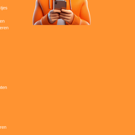
tjes
ren
seren
nten
ren