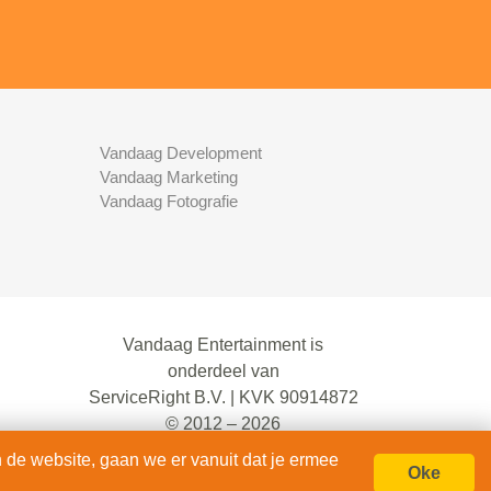
Vandaag Development
Vandaag Marketing
Vandaag Fotografie
Vandaag Entertainment is
onderdeel van
ServiceRight B.V. | KVK 90914872
© 2012 – 2026
alle rechten voorbehouden.
 de website, gaan we er vanuit dat je ermee
Oke