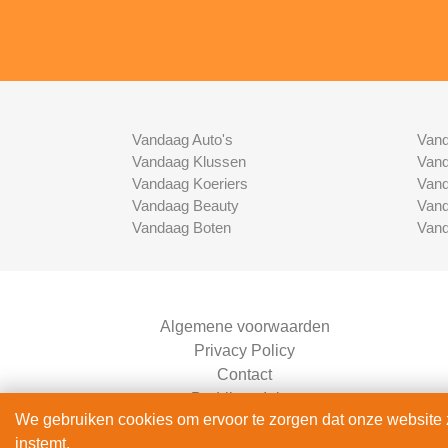
Vandaag Auto's
Vand
Vandaag Klussen
Vand
Vandaag Koeriers
Vand
Vandaag Beauty
Vand
Vandaag Boten
Vand
Algemene voorwaarden
Privacy Policy
Contact
Bedrijven Inlog
We gebruiken cookies om ervoor te zorgen dat onze website zo
instemt.