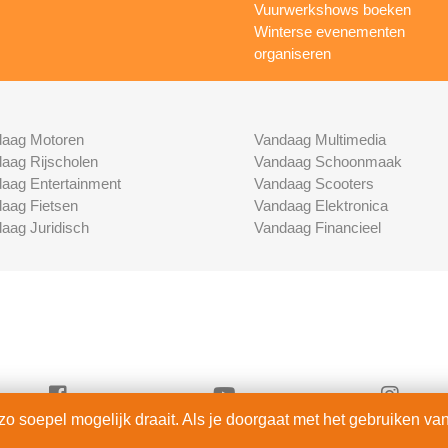
Vuurwerkshows boeken
Winterse evenementen
organiseren
aag Motoren
Vandaag Multimedia
aag Rijscholen
Vandaag Schoonmaak
aag Entertainment
Vandaag Scooters
aag Fietsen
Vandaag Elektronica
aag Juridisch
Vandaag Financieel
 soepel mogelijk draait. Als je doorgaat met het gebruiken van