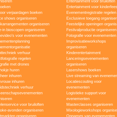
niseren
Entertainment voor bruiloften
boeken
Entertainment voor kinderfees
oor verjaardagen boeken
Evenementregistratie regelen
e shows organiseren
Exclusieve toegang organise
karrangementen organiseren
Feestelijke openingen organi
e-in bioscopen organiseren
Festivalproductie organiseren
evideo’s voor evenementen
Fotografie voor evenementen
ementenplanning
Improvisatieworkshops
ementorganisatie
organiseren
ttechniek verhuur
Kinderentertainment
tfotografie regelen
Lanceringsevenementen
grafie met drones
organiseren
hokje huren
Lasershows boeken
heer inhuren
Live streaming van eveneme
vrouw inhuren
Locatiescouting voor
idstechniek verhuur
evenementen
eenschapsevenementen
Logistieke support voor
niseren
evenementen
lenservice voor bruiloften
Masterclasses organiseren
oke-avonden organiseren
Mixologieworkshops organise
tmarkten organiseren
Opnames van evenementen