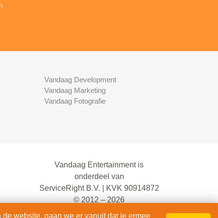
n
Vandaag Development
Vandaag Marketing
Vandaag Fotografie
Vandaag Entertainment is
onderdeel van
ServiceRight B.V. | KVK 90914872
© 2012 – 2026
alle rechten voorbehouden.
 de website, gaan we er vanuit dat je ermee