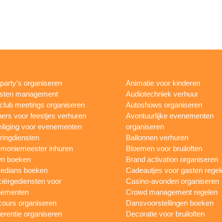
rparty’s organiseren
Animatie voor kinderen
esten management
Audiotechniek verhuur
club meetings organiseren
Autoshows organiseren
ers voor feestjes verhuren
Avontuurlijke evenementen
iliging voor evenementen
organiseren
ringdiensten
Ballonnen verhuren
moniemeester inhuren
Bloemen voor bruiloften
n boeken
Brand activation organiseren
edians boeken
Cadeautjes voor gasten regel
iërgediensten voor
Casino-avonden organiseren
nementen
Crowd management regelen
ours organiseren
Dansvoorstellingen boeken
erentie organiseren
Decoratie voor bruiloften