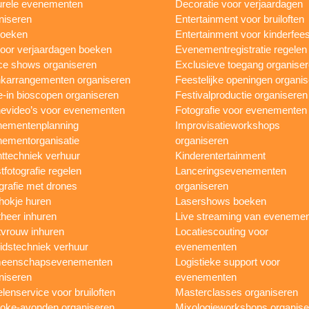
urele evenementen
Decoratie voor verjaardagen
niseren
Entertainment voor bruiloften
boeken
Entertainment voor kinderfees
oor verjaardagen boeken
Evenementregistratie regelen
e shows organiseren
Exclusieve toegang organise
karrangementen organiseren
Feestelijke openingen organi
e-in bioscopen organiseren
Festivalproductie organiseren
evideo’s voor evenementen
Fotografie voor evenementen
ementenplanning
Improvisatieworkshops
ementorganisatie
organiseren
ttechniek verhuur
Kinderentertainment
tfotografie regelen
Lanceringsevenementen
grafie met drones
organiseren
hokje huren
Lasershows boeken
heer inhuren
Live streaming van eveneme
vrouw inhuren
Locatiescouting voor
idstechniek verhuur
evenementen
eenschapsevenementen
Logistieke support voor
niseren
evenementen
lenservice voor bruiloften
Masterclasses organiseren
oke-avonden organiseren
Mixologieworkshops organise