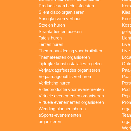
Productie van bedrijfsfeesten
Kers
Silent disco organiseren
Klas
Springkussen verhuur
Kook
Stoelen huren
Kost
Straatartiesten boeken
gele
Tafels huren
Lich
Tenten huren
Live
Thema-aankleding voor bruiloften
Live
Themafeesten organiseren
Loca
Tijdelijke kunstinstallaties regelen
Outd
Verjaardagsfeestjes organiseren
Paal
Verjaardagsoutfits verhuren
Paar
Verlichting huren
Pers
Videoproductie voor evenementen
Podi
Virtuele evenementen organiseren
Pop-
Virtuele evenementen organiseren
Prom
Wedding planner inhuren
orga
eSports-evenementen
Team
organiseren
orga
Work