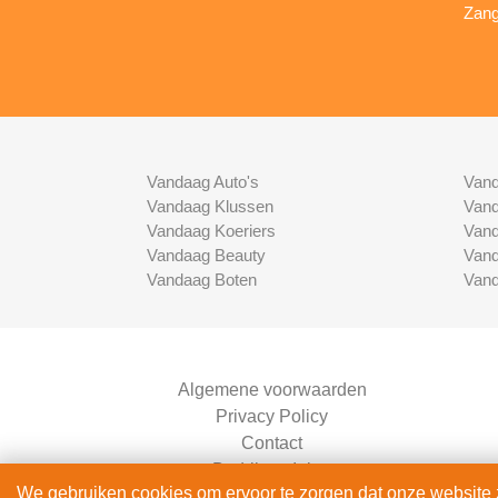
Zang
Vandaag Auto's
Vand
Vandaag Klussen
Vand
Vandaag Koeriers
Vand
Vandaag Beauty
Vand
Vandaag Boten
Vand
Algemene voorwaarden
Privacy Policy
Contact
Bedrijven Inlog
We gebruiken cookies om ervoor te zorgen dat onze website zo