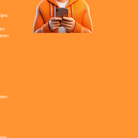
tjes
ren
seren
nten
ren