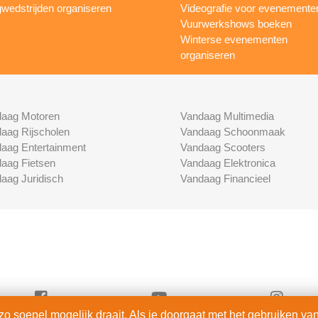
wedstrijden organiseren
Videografie voor evenemente
Vuurwerkshows boeken
Winterse evenementen
organiseren
aag Motoren
Vandaag Multimedia
aag Rijscholen
Vandaag Schoonmaak
aag Entertainment
Vandaag Scooters
aag Fietsen
Vandaag Elektronica
aag Juridisch
Vandaag Financieel
 soepel mogelijk draait. Als je doorgaat met het gebruiken van