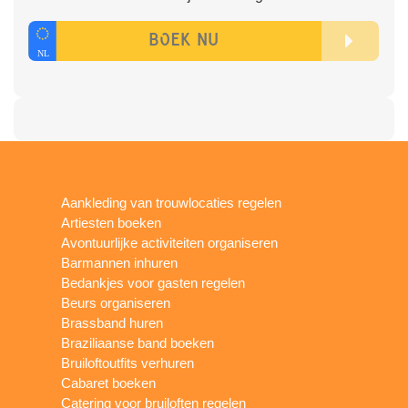
Aankleding van trouwlocaties regelen
Artiesten boeken
Avontuurlijke activiteiten organiseren
Barmannen inhuren
Bedankjes voor gasten regelen
Beurs organiseren
Brassband huren
Braziliaanse band boeken
Bruiloftoutfits verhuren
Cabaret boeken
Catering voor bruiloften regelen