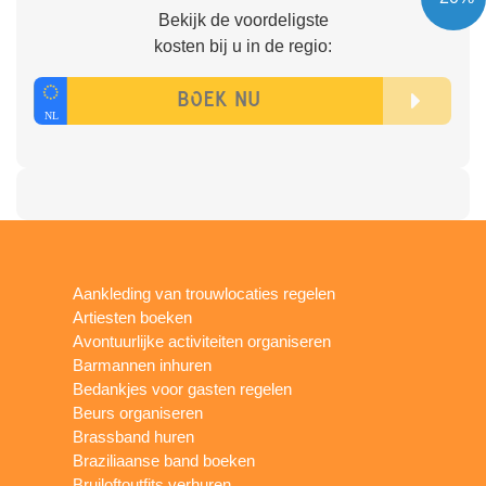
Bekijk de voordeligste
kosten bij u in de regio:
Aankleding van trouwlocaties regelen
Artiesten boeken
Avontuurlijke activiteiten organiseren
Barmannen inhuren
Bedankjes voor gasten regelen
Beurs organiseren
Brassband huren
Braziliaanse band boeken
Bruiloftoutfits verhuren