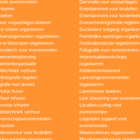
urele evenementen
Decoratie voor verjaardagen
niseren
Entertainment voor bruiloften
boeken
Entertainment voor kinderfees
oor verjaardagen boeken
Evenementregistratie regelen
e shows organiseren
Exclusieve toegang organise
karrangementen organiseren
Feestelijke openingen organi
e-in bioscopen organiseren
Festivalproductie organiseren
evideo’s voor evenementen
Fotografie voor evenementen
ementenplanning
Improvisatieworkshops
ementorganisatie
organiseren
ttechniek verhuur
Kinderentertainment
tfotografie regelen
Lanceringsevenementen
grafie met drones
organiseren
hokje huren
Lasershows boeken
heer inhuren
Live streaming van eveneme
vrouw inhuren
Locatiescouting voor
idstechniek verhuur
evenementen
eenschapsevenementen
Logistieke support voor
niseren
evenementen
lenservice voor bruiloften
Masterclasses organiseren
oke-avonden organiseren
Mixologieworkshops organise