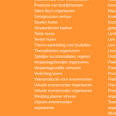
Productie van bedrijfsfeesten
Kers
Silent disco organiseren
Klas
Springkussen verhuur
Kook
Stoelen huren
Kost
Straatartiesten boeken
gele
Tafels huren
Lich
Tenten huren
Live
Thema-aankleding voor bruiloften
Live
Themafeesten organiseren
Loca
Tijdelijke kunstinstallaties regelen
Outd
Verjaardagsfeestjes organiseren
Paal
Verjaardagsoutfits verhuren
Paar
Verlichting huren
Pers
Videoproductie voor evenementen
Podi
Virtuele evenementen organiseren
Pop-
Virtuele evenementen organiseren
Prom
Wedding planner inhuren
orga
eSports-evenementen
Team
organiseren
orga
Work