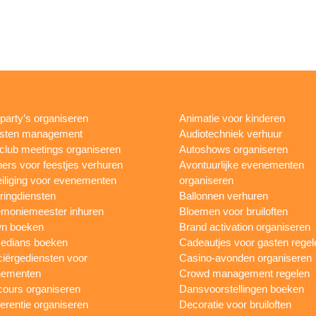
rparty’s organiseren
Animatie voor kinderen
esten management
Audiotechniek verhuur
club meetings organiseren
Autoshows organiseren
ers voor feestjes verhuren
Avontuurlijke evenementen
iliging voor evenementen
organiseren
ringdiensten
Ballonnen verhuren
moniemeester inhuren
Bloemen voor bruiloften
n boeken
Brand activation organiseren
edians boeken
Cadeautjes voor gasten regel
iërgediensten voor
Casino-avonden organiseren
nementen
Crowd management regelen
ours organiseren
Dansvoorstellingen boeken
erentie organiseren
Decoratie voor bruiloften