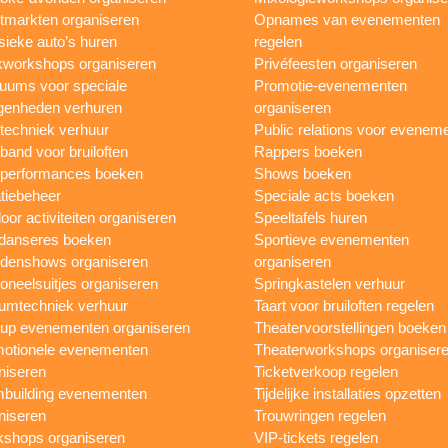
tmarkten organiseren
Opnames van evenementen
sieke auto’s huren
regelen
workshops organiseren
Privéfeesten organiseren
uums voor speciale
Promotie-evenementen
genheden verhuren
organiseren
ttechniek verhuur
Public relations voor evenem
 band voor bruiloften
Rappers boeken
 performances boeken
Shows boeken
tiebeheer
Speciale acts boeken
oor activiteiten organiseren
Speeltafels huren
danseres boeken
Sportieve evenementen
denshows organiseren
organiseren
oneelsuitjes organiseren
Springkastelen verhuur
umtechniek verhuur
Taart voor bruiloften regelen
up evenementen organiseren
Theatervoorstellingen boeken
otionele evenementen
Theaterworkshops organiser
niseren
Ticketverkoop regelen
building evenementen
Tijdelijke installaties opzetten
niseren
Trouwringen regelen
shops organiseren
VIP-tickets regelen