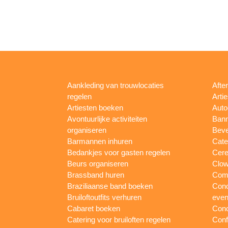
Aankleding van trouwlocaties
Afte
regelen
Arti
Artiesten boeken
Auto
Avontuurlijke activiteiten
Bann
organiseren
Beve
Barmannen inhuren
Cate
Bedankjes voor gasten regelen
Cere
Beurs organiseren
Clow
Brassband huren
Com
Braziliaanse band boeken
Conc
Bruiloftoutfits verhuren
eve
Cabaret boeken
Conc
Catering voor bruiloften regelen
Conf