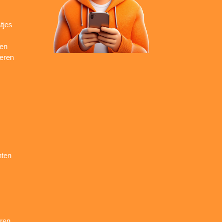
tjes
ren
seren
nten
ren