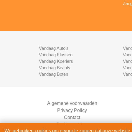
Zang
Vandaag Auto's
Vand
Vandaag Klussen
Vand
Vandaag Koeriers
Vand
Vandaag Beauty
Vand
Vandaag Boten
Vand
Algemene voorwaarden
Privacy Policy
Contact
Bedrijven Inlog
We gebruiken cookies om ervoor te zorgen dat onze website zo