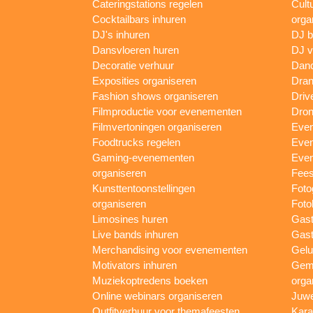
Cateringstations regelen
Cult
Cocktailbars inhuren
orga
DJ's inhuren
DJ 
Dansvloeren huren
DJ v
Decoratie verhuur
Danc
Exposities organiseren
Dran
Fashion shows organiseren
Driv
Filmproductie voor evenementen
Dron
Filmvertoningen organiseren
Even
Foodtrucks regelen
Even
Gaming-evenementen
Even
organiseren
Fees
Kunsttentoonstellingen
Foto
organiseren
Foto
Limosines huren
Gast
Live bands inhuren
Gast
Merchandising voor evenementen
Gelu
Motivators inhuren
Gem
Muziekoptredens boeken
orga
Online webinars organiseren
Juwe
Outfitverhuur voor themafeesten
Kara