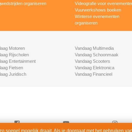
wedstrijden organiseren
Videografie voor evenemente
Vuurwerkshows boeken
Winterse evenementen
organiseren
aag Motoren
Vandaag Multimedia
aag Rijscholen
Vandaag Schoonmaak
aag Entertainment
Vandaag Scooters
aag Fietsen
Vandaag Elektronica
aag Juridisch
Vandaag Financieel
 soepel mogelijk draait. Als je doorgaat met het gebruiken van