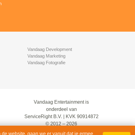
n
Vandaag Development
Vandaag Marketing
Vandaag Fotografie
Vandaag Entertainment is
onderdeel van
ServiceRight B.V. | KVK 90914872
© 2012 – 2026
alle rechten voorbehouden.
 de website, gaan we er vanuit dat je ermee