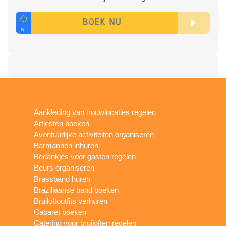
Aankleding van trouwlocaties regelen
Artiesten boeken
Avontuurlijke activiteiten organiseren
Barmannen inhuren
Bedankjes voor gasten regelen
Beurs organiseren
Brassband huren
Braziliaanse band boeken
Bruiloftoutfits verhuren
Cabaret boeken
Catering voor bruiloften regelen