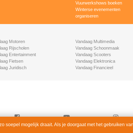
Vuurwerkshows boeken
Winterse evenementen
organiseren
aag Motoren
Vandaag Multimedia
aag Rijscholen
Vandaag Schoonmaak
aag Entertainment
Vandaag Scooters
aag Fietsen
Vandaag Elektronica
aag Juridisch
Vandaag Financieel
 soepel mogelijk draait. Als je doorgaat met het gebruiken van