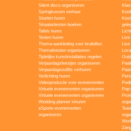
Silent disco organiseren
Klas
Springkussen verhuur
Kook
Stoelen huren
Kost
Straatartiesten boeken
gele
Tafels huren
Lich
Tenten huren
Live
Thema-aankleding voor bruiloften
Live
Themafeesten organiseren
Loca
Tijdelijke kunstinstallaties regelen
Outd
Verjaardagsfeestjes organiseren
Paal
Verjaardagsoutfits verhuren
Paar
Verlichting huren
Pers
Videoproductie voor evenementen
Podi
Virtuele evenementen organiseren
Pop-
Virtuele evenementen organiseren
Prom
Wedding planner inhuren
orga
eSports-evenementen
Team
organiseren
orga
Work
Zang