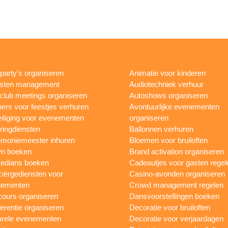
rparty’s organiseren
Animatie voor kinderen
esten management
Audiotechniek verhuur
club meetings organiseren
Autoshows organiseren
ers voor feestjes verhuren
Avontuurlijke evenementen
iliging voor evenementen
organiseren
ringdiensten
Ballonnen verhuren
moniemeester inhuren
Bloemen voor bruiloften
n boeken
Brand activation organiseren
edians boeken
Cadeautjes voor gasten regel
iërgediensten voor
Casino-avonden organiseren
nementen
Crowd management regelen
ours organiseren
Dansvoorstellingen boeken
erentie organiseren
Decoratie voor bruiloften
urele evenementen
Decoratie voor verjaardagen