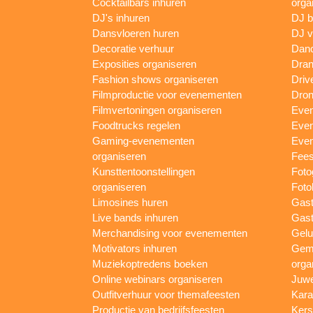
Cocktailbars inhuren
orga
DJ's inhuren
DJ 
Dansvloeren huren
DJ v
Decoratie verhuur
Danc
Exposities organiseren
Dran
Fashion shows organiseren
Driv
Filmproductie voor evenementen
Dron
Filmvertoningen organiseren
Even
Foodtrucks regelen
Even
Gaming-evenementen
Even
organiseren
Fees
Kunsttentoonstellingen
Foto
organiseren
Foto
Limosines huren
Gast
Live bands inhuren
Gast
Merchandising voor evenementen
Gelu
Motivators inhuren
Gem
Muziekoptredens boeken
orga
Online webinars organiseren
Juwe
Outfitverhuur voor themafeesten
Kara
Productie van bedrijfsfeesten
Kers