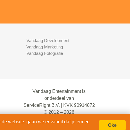
Vandaag Development
Vandaag Marketing
Vandaag Fotografie
Vandaag Entertainment is
onderdeel van
ServiceRight B.V. | KVK 90914872
© 2012 – 2026
alle rechten voorbehouden.
 de website, gaan we er vanuit dat je ermee
Oke