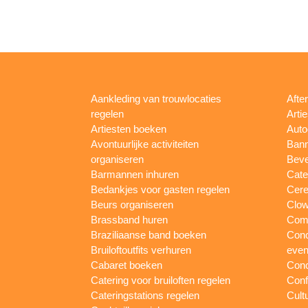
Aankleding van trouwlocaties
Afte
regelen
Arti
Artiesten boeken
Auto
Avontuurlijke activiteiten
Bann
organiseren
Beve
Barmannen inhuren
Cate
Bedankjes voor gasten regelen
Cere
Beurs organiseren
Clow
Brassband huren
Com
Braziliaanse band boeken
Conc
Bruiloftoutfits verhuren
eve
Cabaret boeken
Conc
Catering voor bruiloften regelen
Conf
Cateringstations regelen
Cult