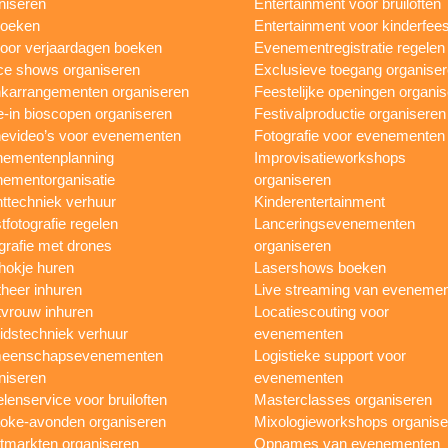
niseren
Entertainment voor bruiloften
boeken
Entertainment voor kinderfees
oor verjaardagen boeken
Evenementregistratie regelen
e shows organiseren
Exclusieve toegang organise
karrangementen organiseren
Feestelijke openingen organi
e-in bioscopen organiseren
Festivalproductie organiseren
evideo’s voor evenementen
Fotografie voor evenementen
ementenplanning
Improvisatieworkshops
ementorganisatie
organiseren
ttechniek verhuur
Kinderentertainment
tfotografie regelen
Lanceringsevenementen
grafie met drones
organiseren
hokje huren
Lasershows boeken
heer inhuren
Live streaming van eveneme
vrouw inhuren
Locatiescouting voor
idstechniek verhuur
evenementen
eenschapsevenementen
Logistieke support voor
niseren
evenementen
lenservice voor bruiloften
Masterclasses organiseren
oke-avonden organiseren
Mixologieworkshops organise
tmarkten organiseren
Opnames van evenementen