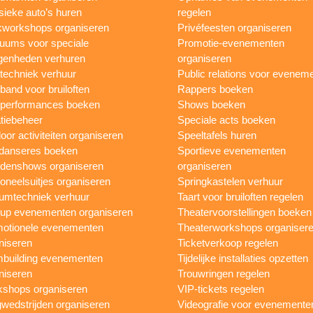
sieke auto’s huren
regelen
workshops organiseren
Privéfeesten organiseren
uums voor speciale
Promotie-evenementen
genheden verhuren
organiseren
ttechniek verhuur
Public relations voor evenem
 band voor bruiloften
Rappers boeken
 performances boeken
Shows boeken
tiebeheer
Speciale acts boeken
oor activiteiten organiseren
Speeltafels huren
danseres boeken
Sportieve evenementen
denshows organiseren
organiseren
oneelsuitjes organiseren
Springkastelen verhuur
umtechniek verhuur
Taart voor bruiloften regelen
up evenementen organiseren
Theatervoorstellingen boeken
otionele evenementen
Theaterworkshops organiser
niseren
Ticketverkoop regelen
building evenementen
Tijdelijke installaties opzetten
niseren
Trouwringen regelen
shops organiseren
VIP-tickets regelen
wedstrijden organiseren
Videografie voor evenemente