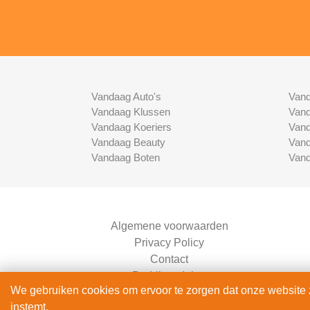
Vandaag Auto's
Vand
Vandaag Klussen
Vand
Vandaag Koeriers
Vand
Vandaag Beauty
Vand
Vandaag Boten
Vand
Algemene voorwaarden
Privacy Policy
Contact
Bedrijven Inlog
We gebruiken cookies om ervoor te zorgen dat onze website zo
instemt.