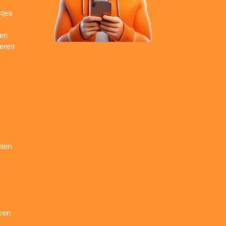
tjes
ren
seren
nten
ren