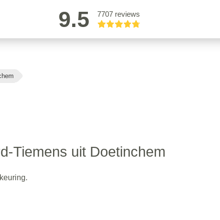
9.5
7707 reviews
nchem
d-Tiemens uit Doetinchem
keuring.