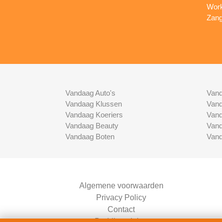
Work
Zang
Vandaag Auto's
Vand
Vandaag Klussen
Vand
Vandaag Koeriers
Vand
Vandaag Beauty
Vand
Vandaag Boten
Vand
Algemene voorwaarden
Privacy Policy
Contact
Bedrijven Inlog