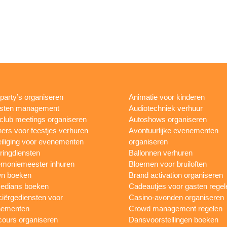
rparty’s organiseren
Animatie voor kinderen
esten management
Audiotechniek verhuur
club meetings organiseren
Autoshows organiseren
ers voor feestjes verhuren
Avontuurlijke evenementen
iliging voor evenementen
organiseren
ringdiensten
Ballonnen verhuren
moniemeester inhuren
Bloemen voor bruiloften
n boeken
Brand activation organiseren
edians boeken
Cadeautjes voor gasten regel
iërgediensten voor
Casino-avonden organiseren
nementen
Crowd management regelen
ours organiseren
Dansvoorstellingen boeken