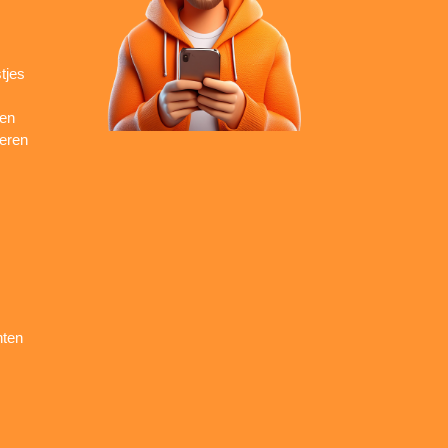
tjes
ren
seren
nten