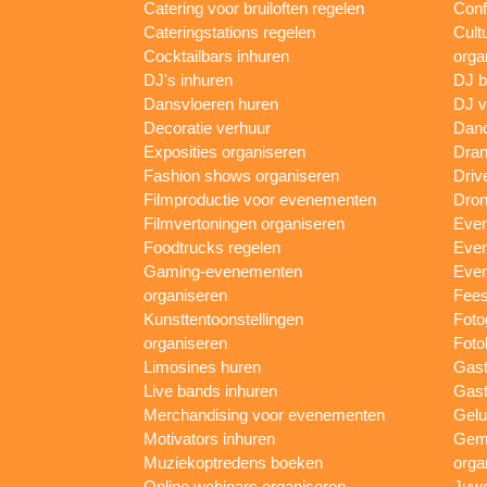
Catering voor bruiloften regelen
Conf
Cateringstations regelen
Cult
Cocktailbars inhuren
orga
DJ's inhuren
DJ 
Dansvloeren huren
DJ v
Decoratie verhuur
Danc
Exposities organiseren
Dran
Fashion shows organiseren
Driv
Filmproductie voor evenementen
Dron
Filmvertoningen organiseren
Even
Foodtrucks regelen
Even
Gaming-evenementen
Even
organiseren
Fees
Kunsttentoonstellingen
Foto
organiseren
Foto
Limosines huren
Gast
Live bands inhuren
Gast
Merchandising voor evenementen
Gelu
Motivators inhuren
Gem
Muziekoptredens boeken
orga
Online webinars organiseren
Juwe