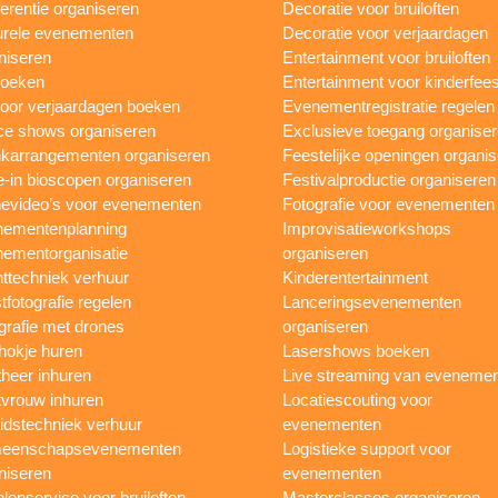
erentie organiseren
Decoratie voor bruiloften
urele evenementen
Decoratie voor verjaardagen
niseren
Entertainment voor bruiloften
boeken
Entertainment voor kinderfees
oor verjaardagen boeken
Evenementregistratie regelen
e shows organiseren
Exclusieve toegang organise
karrangementen organiseren
Feestelijke openingen organi
e-in bioscopen organiseren
Festivalproductie organiseren
evideo’s voor evenementen
Fotografie voor evenementen
ementenplanning
Improvisatieworkshops
ementorganisatie
organiseren
ttechniek verhuur
Kinderentertainment
tfotografie regelen
Lanceringsevenementen
grafie met drones
organiseren
hokje huren
Lasershows boeken
heer inhuren
Live streaming van eveneme
vrouw inhuren
Locatiescouting voor
idstechniek verhuur
evenementen
eenschapsevenementen
Logistieke support voor
niseren
evenementen
lenservice voor bruiloften
Masterclasses organiseren