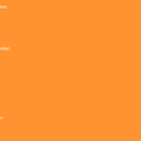
ren
enten
en