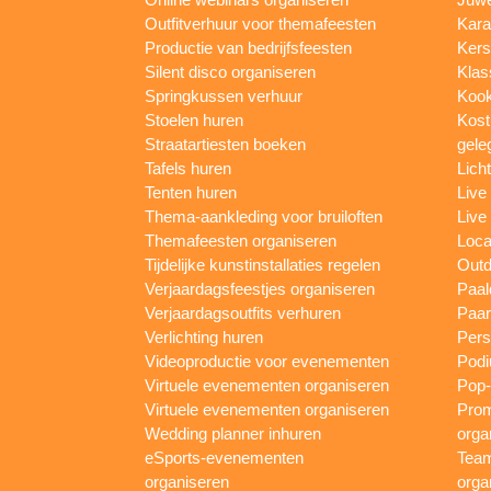
Outfitverhuur voor themafeesten
Kara
Productie van bedrijfsfeesten
Kers
Silent disco organiseren
Klas
Springkussen verhuur
Kook
Stoelen huren
Kost
Straatartiesten boeken
gele
Tafels huren
Lich
Tenten huren
Live
Thema-aankleding voor bruiloften
Live
Themafeesten organiseren
Loca
Tijdelijke kunstinstallaties regelen
Outd
Verjaardagsfeestjes organiseren
Paal
Verjaardagsoutfits verhuren
Paar
Verlichting huren
Pers
Videoproductie voor evenementen
Podi
Virtuele evenementen organiseren
Pop-
Virtuele evenementen organiseren
Prom
Wedding planner inhuren
orga
eSports-evenementen
Team
organiseren
orga