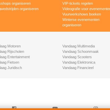
shops organiseren
VIP-tickets regelen
wedstrijden organiseren
Videografie voor evenemente
Vuurwerkshows boeken
Winterse evenementen
organiseren
aag Motoren
Vandaag Multimedia
aag Rijscholen
Vandaag Schoonmaak
aag Entertainment
Vandaag Scooters
aag Fietsen
Vandaag Elektronica
aag Juridisch
Vandaag Financieel