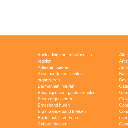
Aankleding van trouwlocaties
Afte
regelen
Arti
Artiesten boeken
Auto
Avontuurlijke activiteiten
Bann
organiseren
Beve
Barmannen inhuren
Cate
Bedankjes voor gasten regelen
Cere
Beurs organiseren
Clow
Brassband huren
Com
Braziliaanse band boeken
Conc
Bruiloftoutfits verhuren
eve
Cabaret boeken
Conc