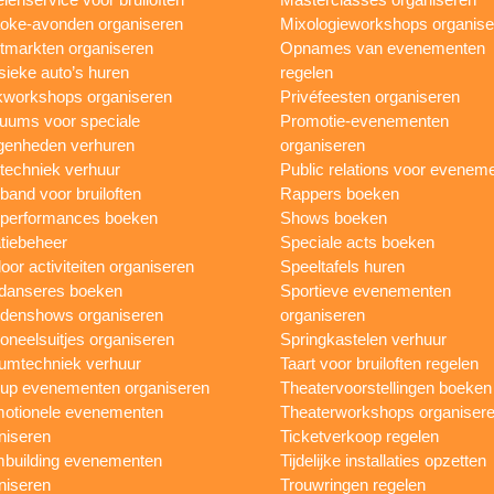
oke-avonden organiseren
Mixologieworkshops organise
tmarkten organiseren
Opnames van evenementen
sieke auto’s huren
regelen
workshops organiseren
Privéfeesten organiseren
uums voor speciale
Promotie-evenementen
genheden verhuren
organiseren
ttechniek verhuur
Public relations voor evenem
 band voor bruiloften
Rappers boeken
 performances boeken
Shows boeken
tiebeheer
Speciale acts boeken
oor activiteiten organiseren
Speeltafels huren
danseres boeken
Sportieve evenementen
denshows organiseren
organiseren
oneelsuitjes organiseren
Springkastelen verhuur
umtechniek verhuur
Taart voor bruiloften regelen
up evenementen organiseren
Theatervoorstellingen boeken
otionele evenementen
Theaterworkshops organiser
niseren
Ticketverkoop regelen
building evenementen
Tijdelijke installaties opzetten
niseren
Trouwringen regelen