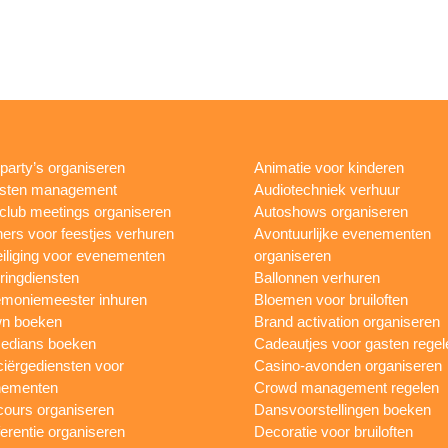
rparty’s organiseren
Animatie voor kinderen
esten management
Audiotechniek verhuur
club meetings organiseren
Autoshows organiseren
ers voor feestjes verhuren
Avontuurlijke evenementen
iliging voor evenementen
organiseren
ringdiensten
Ballonnen verhuren
moniemeester inhuren
Bloemen voor bruiloften
n boeken
Brand activation organiseren
edians boeken
Cadeautjes voor gasten regel
iërgediensten voor
Casino-avonden organiseren
nementen
Crowd management regelen
ours organiseren
Dansvoorstellingen boeken
erentie organiseren
Decoratie voor bruiloften