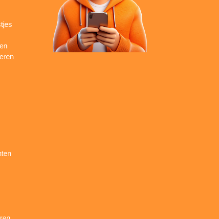
tjes
ren
seren
nten
ren