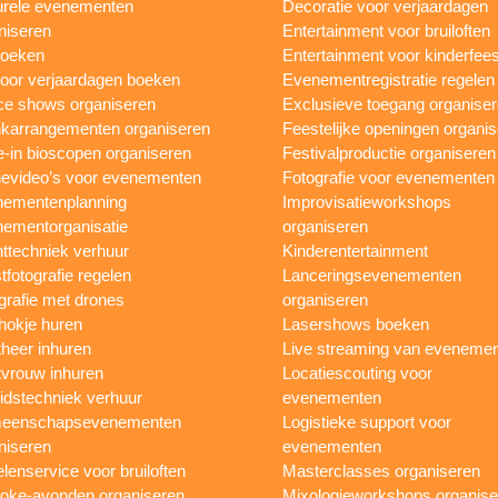
urele evenementen
Decoratie voor verjaardagen
niseren
Entertainment voor bruiloften
boeken
Entertainment voor kinderfees
oor verjaardagen boeken
Evenementregistratie regelen
e shows organiseren
Exclusieve toegang organise
karrangementen organiseren
Feestelijke openingen organi
e-in bioscopen organiseren
Festivalproductie organiseren
evideo’s voor evenementen
Fotografie voor evenementen
ementenplanning
Improvisatieworkshops
ementorganisatie
organiseren
ttechniek verhuur
Kinderentertainment
tfotografie regelen
Lanceringsevenementen
grafie met drones
organiseren
hokje huren
Lasershows boeken
heer inhuren
Live streaming van eveneme
vrouw inhuren
Locatiescouting voor
idstechniek verhuur
evenementen
eenschapsevenementen
Logistieke support voor
niseren
evenementen
lenservice voor bruiloften
Masterclasses organiseren
oke-avonden organiseren
Mixologieworkshops organise