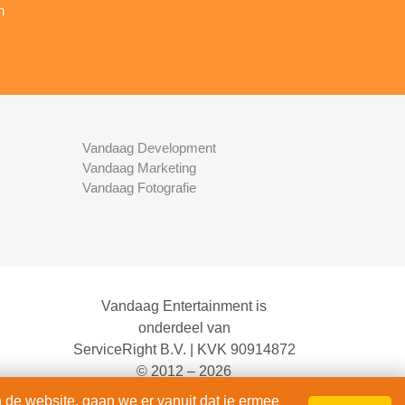
n
Vandaag Development
Vandaag Marketing
Vandaag Fotografie
Vandaag Entertainment is
onderdeel van
ServiceRight B.V. | KVK 90914872
© 2012 – 2026
alle rechten voorbehouden.
 de website, gaan we er vanuit dat je ermee