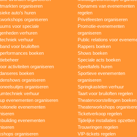
tmarkten organiseren
Opnames van evenementen
sieke auto’s huren
regelen
workshops organiseren
Privéfeesten organiseren
uums voor speciale
Promotie-evenementen
genheden verhuren
organiseren
ttechniek verhuur
Public relations voor evenem
 band voor bruiloften
Rappers boeken
 performances boeken
Shows boeken
tiebeheer
Speciale acts boeken
oor activiteiten organiseren
Speeltafels huren
danseres boeken
Sportieve evenementen
denshows organiseren
organiseren
oneelsuitjes organiseren
Springkastelen verhuur
umtechniek verhuur
Taart voor bruiloften regelen
up evenementen organiseren
Theatervoorstellingen boeken
otionele evenementen
Theaterworkshops organiser
niseren
Ticketverkoop regelen
building evenementen
Tijdelijke installaties opzetten
niseren
Trouwringen regelen
shops organiseren
VIP-tickets regelen