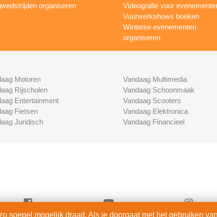
wedstrijden organiseren
Videografie voor evenemente
Vuurwerkshows boeken
Winterse evenementen
organiseren
aag Motoren
Vandaag Multimedia
aag Rijscholen
Vandaag Schoonmaak
aag Entertainment
Vandaag Scooters
aag Fietsen
Vandaag Elektronica
aag Juridisch
Vandaag Financieel
 soepel mogelijk draait. Als je doorgaat met het gebruiken van