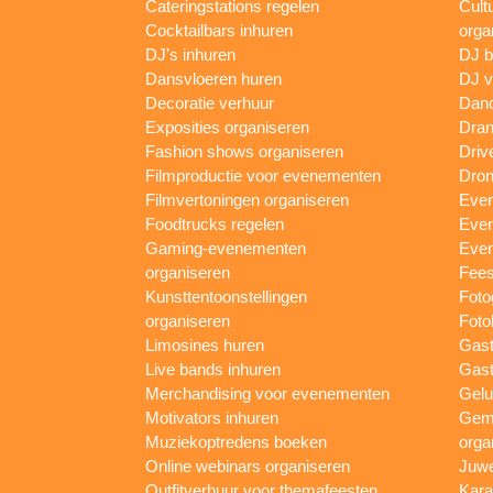
Cateringstations regelen
Cult
Cocktailbars inhuren
orga
DJ's inhuren
DJ 
Dansvloeren huren
DJ v
Decoratie verhuur
Danc
Exposities organiseren
Dran
Fashion shows organiseren
Driv
Filmproductie voor evenementen
Dron
Filmvertoningen organiseren
Even
Foodtrucks regelen
Even
Gaming-evenementen
Even
organiseren
Fees
Kunsttentoonstellingen
Foto
organiseren
Foto
Limosines huren
Gast
Live bands inhuren
Gast
Merchandising voor evenementen
Gelu
Motivators inhuren
Gem
Muziekoptredens boeken
orga
Online webinars organiseren
Juwe
Outfitverhuur voor themafeesten
Kara