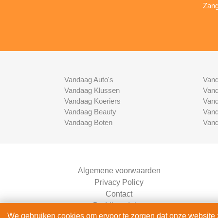
Zang
Vandaag Auto's
Vand
Vandaag Klussen
Vand
Vandaag Koeriers
Vand
Vandaag Beauty
Vand
Vandaag Boten
Vand
Algemene voorwaarden
Privacy Policy
Contact
Bedrijven Inlog
We gebruiken cookies om ervoor te zorgen dat onze website zo