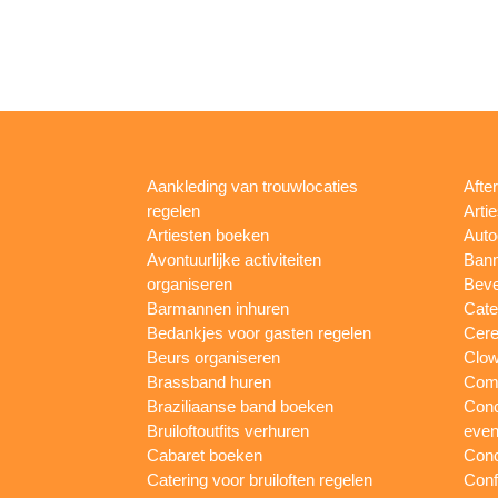
Aankleding van trouwlocaties
Afte
regelen
Arti
Artiesten boeken
Auto
Avontuurlijke activiteiten
Bann
organiseren
Beve
Barmannen inhuren
Cate
Bedankjes voor gasten regelen
Cere
Beurs organiseren
Clow
Brassband huren
Com
Braziliaanse band boeken
Conc
Bruiloftoutfits verhuren
eve
Cabaret boeken
Conc
Catering voor bruiloften regelen
Conf