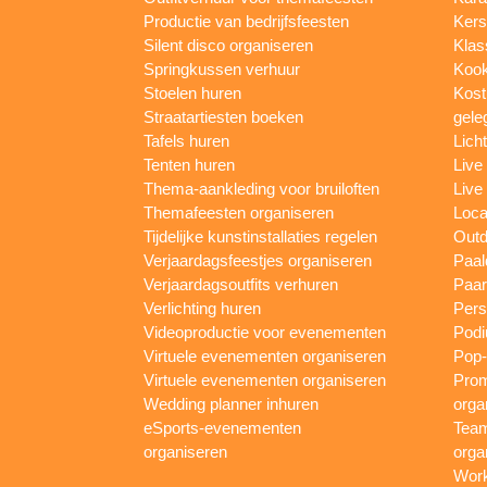
Productie van bedrijfsfeesten
Kers
Silent disco organiseren
Klas
Springkussen verhuur
Kook
Stoelen huren
Kost
Straatartiesten boeken
gele
Tafels huren
Lich
Tenten huren
Live
Thema-aankleding voor bruiloften
Live
Themafeesten organiseren
Loca
Tijdelijke kunstinstallaties regelen
Outd
Verjaardagsfeestjes organiseren
Paal
Verjaardagsoutfits verhuren
Paar
Verlichting huren
Pers
Videoproductie voor evenementen
Podi
Virtuele evenementen organiseren
Pop-
Virtuele evenementen organiseren
Prom
Wedding planner inhuren
orga
eSports-evenementen
Team
organiseren
orga
Work