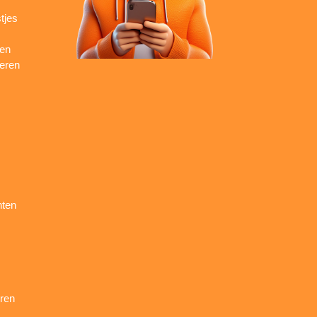
tjes
ren
seren
nten
ren