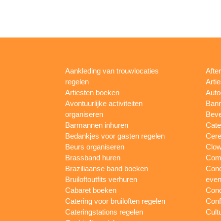
Aankleding van trouwlocaties
Afte
regelen
Arti
Artiesten boeken
Auto
Avontuurlijke activiteiten
Bann
organiseren
Beve
Barmannen inhuren
Cate
Bedankjes voor gasten regelen
Cere
Beurs organiseren
Clow
Brassband huren
Com
Braziliaanse band boeken
Conc
Bruiloftoutfits verhuren
eve
Cabaret boeken
Conc
Catering voor bruiloften regelen
Conf
Cateringstations regelen
Cult