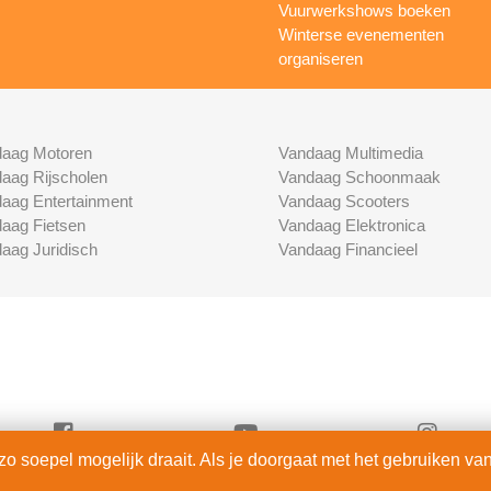
Vuurwerkshows boeken
Winterse evenementen
organiseren
aag Motoren
Vandaag Multimedia
aag Rijscholen
Vandaag Schoonmaak
aag Entertainment
Vandaag Scooters
aag Fietsen
Vandaag Elektronica
aag Juridisch
Vandaag Financieel
 soepel mogelijk draait. Als je doorgaat met het gebruiken van