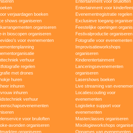
niseren
Entertainment voor bruiloften
boeken
Entertainment voor kinderfees
oor verjaardagen boeken
Evenementregistratie regelen
e shows organiseren
Exclusieve toegang organise
karrangementen organiseren
Feestelijke openingen organi
e-in bioscopen organiseren
Festivalproductie organiseren
evideo’s voor evenementen
Fotografie voor evenementen
ementenplanning
Improvisatieworkshops
ementorganisatie
organiseren
ttechniek verhuur
Kinderentertainment
tfotografie regelen
Lanceringsevenementen
grafie met drones
organiseren
hokje huren
Lasershows boeken
heer inhuren
Live streaming van eveneme
vrouw inhuren
Locatiescouting voor
idstechniek verhuur
evenementen
eenschapsevenementen
Logistieke support voor
niseren
evenementen
lenservice voor bruiloften
Masterclasses organiseren
oke-avonden organiseren
Mixologieworkshops organise
tmarkten organiseren
Opnames van evenementen