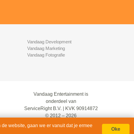
Vandaag Development
Vandaag Marketing
Vandaag Fotografie
Vandaag Entertainment is
onderdeel van
ServiceRight B.V. | KVK 90914872
© 2012 – 2026
alle rechten voorbehouden.
 de website, gaan we er vanuit dat je ermee
Oke