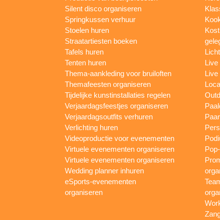
Silent disco organiseren
Klas
Springkussen verhuur
Kook
Stoelen huren
Kost
Straatartiesten boeken
gele
Tafels huren
Lich
Tenten huren
Live
Thema-aankleding voor bruiloften
Live
Themafeesten organiseren
Loca
Tijdelijke kunstinstallaties regelen
Outd
Verjaardagsfeestjes organiseren
Paal
Verjaardagsoutfits verhuren
Paar
Verlichting huren
Pers
Videoproductie voor evenementen
Podi
Virtuele evenementen organiseren
Pop-
Virtuele evenementen organiseren
Prom
Wedding planner inhuren
orga
eSports-evenementen
Team
organiseren
orga
Work
Zang