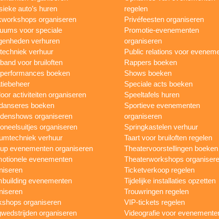
sieke auto’s huren
regelen
workshops organiseren
Privéfeesten organiseren
uums voor speciale
Promotie-evenementen
genheden verhuren
organiseren
ttechniek verhuur
Public relations voor evenem
 band voor bruiloften
Rappers boeken
 performances boeken
Shows boeken
tiebeheer
Speciale acts boeken
oor activiteiten organiseren
Speeltafels huren
danseres boeken
Sportieve evenementen
denshows organiseren
organiseren
oneelsuitjes organiseren
Springkastelen verhuur
umtechniek verhuur
Taart voor bruiloften regelen
up evenementen organiseren
Theatervoorstellingen boeken
otionele evenementen
Theaterworkshops organiser
niseren
Ticketverkoop regelen
building evenementen
Tijdelijke installaties opzetten
niseren
Trouwringen regelen
shops organiseren
VIP-tickets regelen
wedstrijden organiseren
Videografie voor evenemente