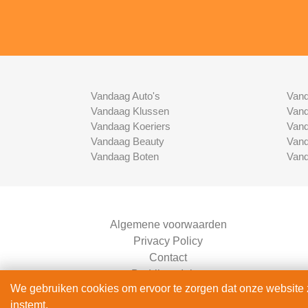
Vandaag Auto's
Vand
Vandaag Klussen
Vand
Vandaag Koeriers
Vand
Vandaag Beauty
Vand
Vandaag Boten
Vand
Algemene voorwaarden
Privacy Policy
Contact
Bedrijven Inlog
We gebruiken cookies om ervoor te zorgen dat onze website zo
instemt.