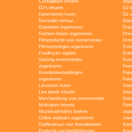
Cocktailbars inhuren
orga
DJ's inhuren
DJ 
Dansvloeren huren
DJ v
Decoratie verhuur
Danc
Exposities organiseren
Dran
Fashion shows organiseren
Driv
Filmproductie voor evenementen
Dron
Filmvertoningen organiseren
Even
Foodtrucks regelen
Even
Gaming-evenementen
Even
organiseren
Fees
Kunsttentoonstellingen
Foto
organiseren
Foto
Limosines huren
Gast
Live bands inhuren
Gast
Merchandising voor evenementen
Gelu
Motivators inhuren
Gem
Muziekoptredens boeken
orga
Online webinars organiseren
Juwe
Outfitverhuur voor themafeesten
Kara
Productie van bedrijfsfeesten
Kers