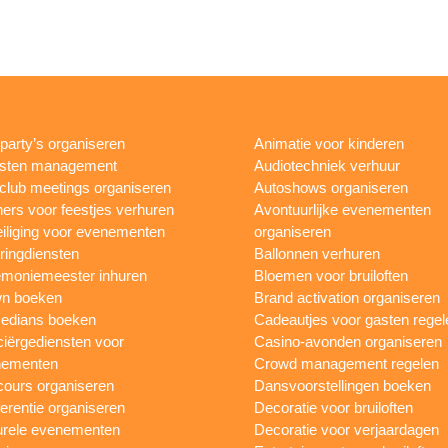
rparty’s organiseren
Animatie voor kinderen
esten management
Audiotechniek verhuur
club meetings organiseren
Autoshows organiseren
ers voor feestjes verhuren
Avontuurlijke evenementen
iliging voor evenementen
organiseren
ringdiensten
Ballonnen verhuren
moniemeester inhuren
Bloemen voor bruiloften
n boeken
Brand activation organiseren
edians boeken
Cadeautjes voor gasten regel
iërgediensten voor
Casino-avonden organiseren
nementen
Crowd management regelen
ours organiseren
Dansvoorstellingen boeken
erentie organiseren
Decoratie voor bruiloften
urele evenementen
Decoratie voor verjaardagen