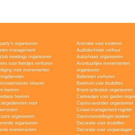
rparty’s organiseren
Animatie voor kinderen
esten management
Audiotechniek verhuur
club meetings organiseren
Autoshows organiseren
ers voor feestjes verhuren
Avontuurlijke evenementen
iliging voor evenementen
organiseren
ringdiensten
Ballonnen verhuren
moniemeester inhuren
Bloemen voor bruiloften
n boeken
Brand activation organiseren
edians boeken
Cadeautjes voor gasten regel
iërgediensten voor
Casino-avonden organiseren
nementen
Crowd management regelen
ours organiseren
Dansvoorstellingen boeken
erentie organiseren
Decoratie voor bruiloften
urele evenementen
Decoratie voor verjaardagen