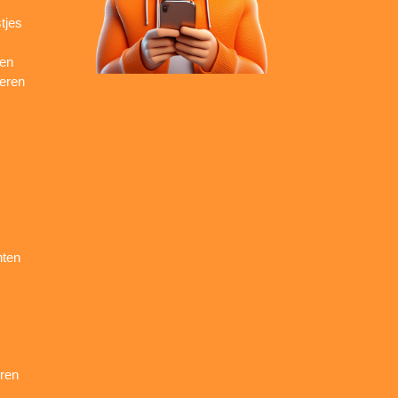
tjes
ren
seren
nten
ren