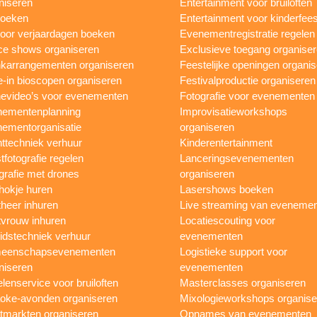
niseren
Entertainment voor bruiloften
boeken
Entertainment voor kinderfees
oor verjaardagen boeken
Evenementregistratie regelen
e shows organiseren
Exclusieve toegang organise
karrangementen organiseren
Feestelijke openingen organi
e-in bioscopen organiseren
Festivalproductie organiseren
evideo’s voor evenementen
Fotografie voor evenementen
ementenplanning
Improvisatieworkshops
ementorganisatie
organiseren
ttechniek verhuur
Kinderentertainment
tfotografie regelen
Lanceringsevenementen
grafie met drones
organiseren
hokje huren
Lasershows boeken
heer inhuren
Live streaming van eveneme
vrouw inhuren
Locatiescouting voor
idstechniek verhuur
evenementen
eenschapsevenementen
Logistieke support voor
niseren
evenementen
lenservice voor bruiloften
Masterclasses organiseren
oke-avonden organiseren
Mixologieworkshops organise
tmarkten organiseren
Opnames van evenementen