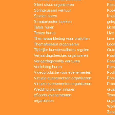
Silent disco organiseren
Klas
Springkussen verhuur
Kook
Stoelen huren
Kost
Straatartiesten boeken
gele
Tafels huren
Lich
Tenten huren
Live
Thema-aankleding voor bruiloften
Live
Themafeesten organiseren
Loca
Tijdelijke kunstinstallaties regelen
Outd
Verjaardagsfeestjes organiseren
Paal
Verjaardagsoutfits verhuren
Paar
Verlichting huren
Pers
Videoproductie voor evenementen
Podi
Virtuele evenementen organiseren
Pop-
Virtuele evenementen organiseren
Prom
Wedding planner inhuren
orga
eSports-evenementen
Team
organiseren
orga
Work
Zang