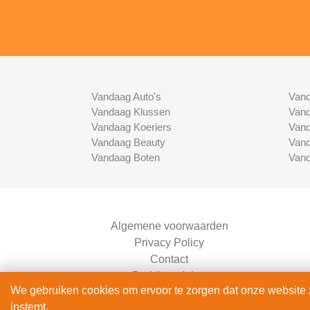
Vandaag Auto's
Vand
Vandaag Klussen
Vand
Vandaag Koeriers
Vand
Vandaag Beauty
Vand
Vandaag Boten
Vand
Algemene voorwaarden
Privacy Policy
Contact
Bedrijven Inlog
We gebruiken cookies om ervoor te zorgen dat onze website zo
instemt.