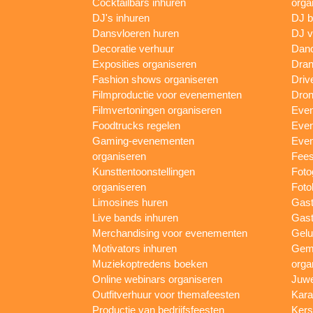
Cocktailbars inhuren
orga
DJ's inhuren
DJ 
Dansvloeren huren
DJ v
Decoratie verhuur
Danc
Exposities organiseren
Dran
Fashion shows organiseren
Driv
Filmproductie voor evenementen
Dron
Filmvertoningen organiseren
Even
Foodtrucks regelen
Even
Gaming-evenementen
Even
organiseren
Fees
Kunsttentoonstellingen
Foto
organiseren
Foto
Limosines huren
Gast
Live bands inhuren
Gast
Merchandising voor evenementen
Gelu
Motivators inhuren
Gem
Muziekoptredens boeken
orga
Online webinars organiseren
Juwe
Outfitverhuur voor themafeesten
Kara
Productie van bedrijfsfeesten
Kers