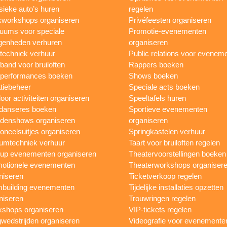
sieke auto’s huren
regelen
workshops organiseren
Privéfeesten organiseren
uums voor speciale
Promotie-evenementen
genheden verhuren
organiseren
ttechniek verhuur
Public relations voor evenem
 band voor bruiloften
Rappers boeken
 performances boeken
Shows boeken
tiebeheer
Speciale acts boeken
oor activiteiten organiseren
Speeltafels huren
danseres boeken
Sportieve evenementen
denshows organiseren
organiseren
oneelsuitjes organiseren
Springkastelen verhuur
umtechniek verhuur
Taart voor bruiloften regelen
up evenementen organiseren
Theatervoorstellingen boeken
otionele evenementen
Theaterworkshops organiser
niseren
Ticketverkoop regelen
building evenementen
Tijdelijke installaties opzetten
niseren
Trouwringen regelen
shops organiseren
VIP-tickets regelen
wedstrijden organiseren
Videografie voor evenemente