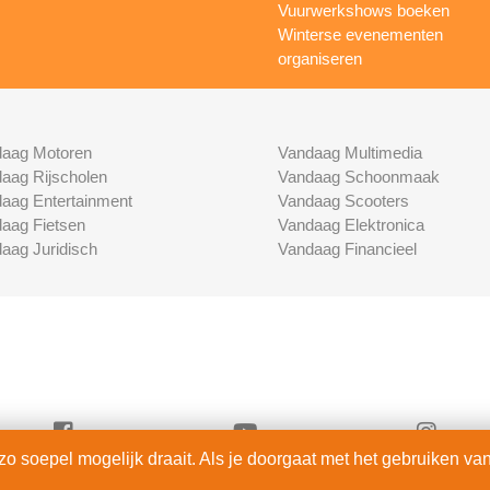
Vuurwerkshows boeken
Winterse evenementen
organiseren
aag Motoren
Vandaag Multimedia
aag Rijscholen
Vandaag Schoonmaak
aag Entertainment
Vandaag Scooters
aag Fietsen
Vandaag Elektronica
aag Juridisch
Vandaag Financieel
 soepel mogelijk draait. Als je doorgaat met het gebruiken van