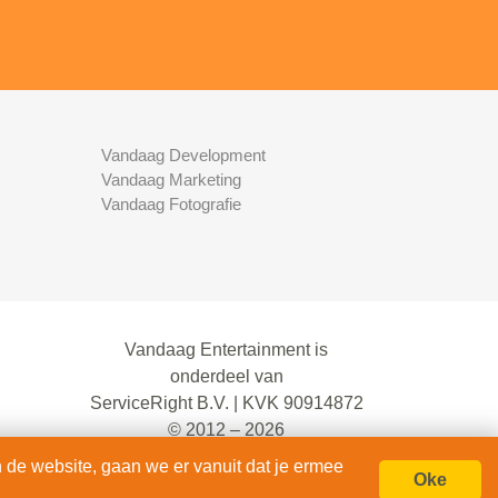
Vandaag Development
Vandaag Marketing
Vandaag Fotografie
Vandaag Entertainment is
onderdeel van
ServiceRight B.V. | KVK 90914872
© 2012 – 2026
alle rechten voorbehouden.
 de website, gaan we er vanuit dat je ermee
Oke