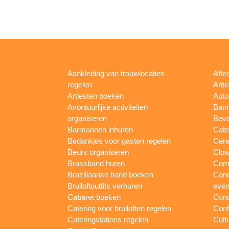
Aankleding van trouwlocaties
Afte
regelen
Arti
Artiesten boeken
Auto
Avontuurlijke activiteiten
Bann
organiseren
Beve
Barmannen inhuren
Cate
Bedankjes voor gasten regelen
Cere
Beurs organiseren
Clow
Brassband huren
Com
Braziliaanse band boeken
Conc
Bruiloftoutfits verhuren
eve
Cabaret boeken
Conc
Catering voor bruiloften regelen
Conf
Cateringstations regelen
Cult