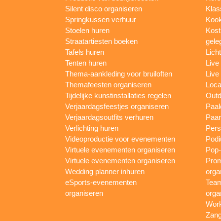
Silent disco organiseren
Klas
Springkussen verhuur
Kook
Stoelen huren
Kost
Straatartiesten boeken
gele
Tafels huren
Lich
Tenten huren
Live
Thema-aankleding voor bruiloften
Live
Themafeesten organiseren
Loca
Tijdelijke kunstinstallaties regelen
Outd
Verjaardagsfeestjes organiseren
Paal
Verjaardagsoutfits verhuren
Paar
Verlichting huren
Pers
Videoproductie voor evenementen
Podi
Virtuele evenementen organiseren
Pop-
Virtuele evenementen organiseren
Prom
Wedding planner inhuren
orga
eSports-evenementen
Team
organiseren
orga
Work
Zang