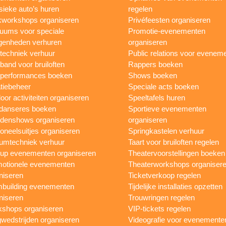
sieke auto’s huren
regelen
workshops organiseren
Privéfeesten organiseren
uums voor speciale
Promotie-evenementen
genheden verhuren
organiseren
ttechniek verhuur
Public relations voor evenem
 band voor bruiloften
Rappers boeken
 performances boeken
Shows boeken
tiebeheer
Speciale acts boeken
oor activiteiten organiseren
Speeltafels huren
danseres boeken
Sportieve evenementen
denshows organiseren
organiseren
oneelsuitjes organiseren
Springkastelen verhuur
umtechniek verhuur
Taart voor bruiloften regelen
up evenementen organiseren
Theatervoorstellingen boeken
otionele evenementen
Theaterworkshops organiser
niseren
Ticketverkoop regelen
building evenementen
Tijdelijke installaties opzetten
niseren
Trouwringen regelen
shops organiseren
VIP-tickets regelen
wedstrijden organiseren
Videografie voor evenemente