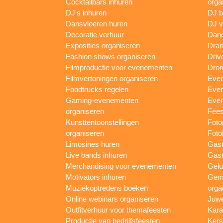
Cocktailbars inhuren
orga
DJ's inhuren
DJ 
Dansvloeren huren
DJ v
Decoratie verhuur
Danc
Exposities organiseren
Dran
Fashion shows organiseren
Driv
Filmproductie voor evenementen
Dron
Filmvertoningen organiseren
Even
Foodtrucks regelen
Even
Gaming-evenementen
Even
organiseren
Fees
Kunsttentoonstellingen
Foto
organiseren
Foto
Limosines huren
Gast
Live bands inhuren
Gast
Merchandising voor evenementen
Gelu
Motivators inhuren
Gem
Muziekoptredens boeken
orga
Online webinars organiseren
Juwe
Outfitverhuur voor themafeesten
Kara
Productie van bedrijfsfeesten
Kers