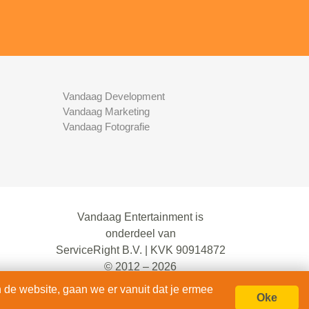
Vandaag Development
Vandaag Marketing
Vandaag Fotografie
Vandaag Entertainment is
onderdeel van
ServiceRight B.V. | KVK 90914872
© 2012 – 2026
alle rechten voorbehouden.
 de website, gaan we er vanuit dat je ermee
Oke