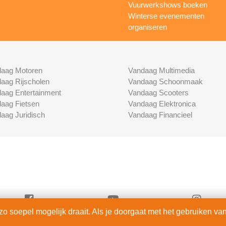
Vuurwerkshows boeken
Winterse evenementen
organiseren
aag Motoren
Vandaag Multimedia
aag Rijscholen
Vandaag Schoonmaak
aag Entertainment
Vandaag Scooters
aag Fietsen
Vandaag Elektronica
aag Juridisch
Vandaag Financieel
 soepel mogelijk draait. Als je doorgaat met het gebruiken van