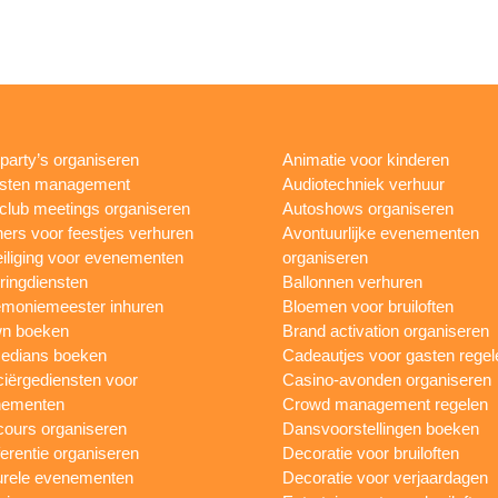
rparty’s organiseren
Animatie voor kinderen
esten management
Audiotechniek verhuur
club meetings organiseren
Autoshows organiseren
ers voor feestjes verhuren
Avontuurlijke evenementen
iliging voor evenementen
organiseren
ringdiensten
Ballonnen verhuren
moniemeester inhuren
Bloemen voor bruiloften
n boeken
Brand activation organiseren
edians boeken
Cadeautjes voor gasten regel
iërgediensten voor
Casino-avonden organiseren
nementen
Crowd management regelen
ours organiseren
Dansvoorstellingen boeken
erentie organiseren
Decoratie voor bruiloften
urele evenementen
Decoratie voor verjaardagen