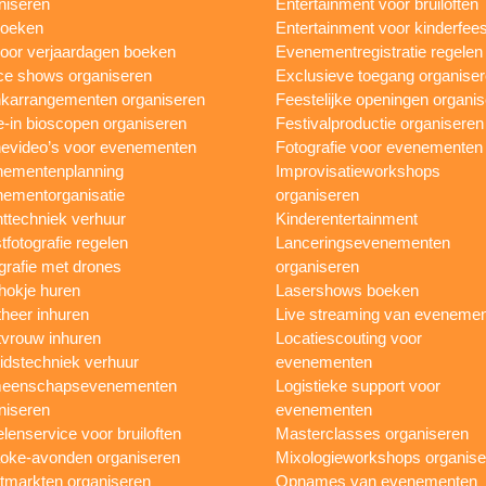
niseren
Entertainment voor bruiloften
boeken
Entertainment voor kinderfees
oor verjaardagen boeken
Evenementregistratie regelen
e shows organiseren
Exclusieve toegang organise
karrangementen organiseren
Feestelijke openingen organi
e-in bioscopen organiseren
Festivalproductie organiseren
evideo’s voor evenementen
Fotografie voor evenementen
ementenplanning
Improvisatieworkshops
ementorganisatie
organiseren
ttechniek verhuur
Kinderentertainment
tfotografie regelen
Lanceringsevenementen
grafie met drones
organiseren
hokje huren
Lasershows boeken
heer inhuren
Live streaming van eveneme
vrouw inhuren
Locatiescouting voor
idstechniek verhuur
evenementen
eenschapsevenementen
Logistieke support voor
niseren
evenementen
lenservice voor bruiloften
Masterclasses organiseren
oke-avonden organiseren
Mixologieworkshops organise
tmarkten organiseren
Opnames van evenementen