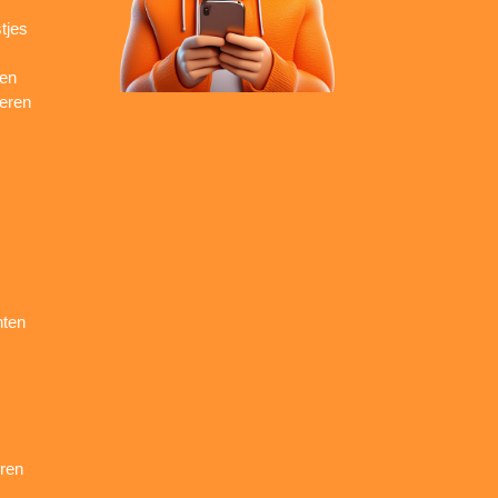
tjes
ren
seren
nten
ren