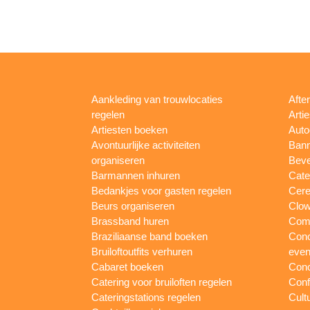
Aankleding van trouwlocaties
Afte
regelen
Arti
Artiesten boeken
Auto
Avontuurlijke activiteiten
Bann
organiseren
Beve
Barmannen inhuren
Cate
Bedankjes voor gasten regelen
Cere
Beurs organiseren
Clow
Brassband huren
Com
Braziliaanse band boeken
Conc
Bruiloftoutfits verhuren
eve
Cabaret boeken
Conc
Catering voor bruiloften regelen
Conf
Cateringstations regelen
Cult