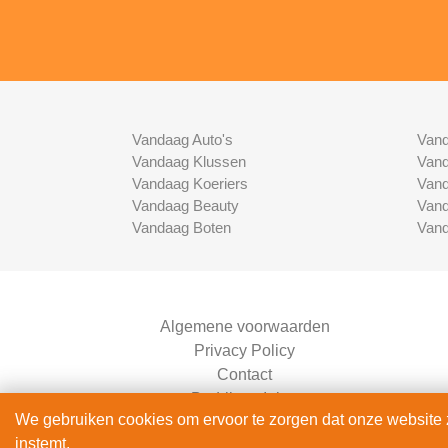
Vandaag Auto's
Vand
Vandaag Klussen
Vand
Vandaag Koeriers
Vand
Vandaag Beauty
Vand
Vandaag Boten
Vand
Algemene voorwaarden
Privacy Policy
Contact
Bedrijven Inlog
We gebruiken cookies om ervoor te zorgen dat onze website zo
instemt.