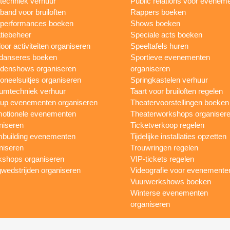
ttechniek verhuur
Public relations voor evenem
 band voor bruiloften
Rappers boeken
 performances boeken
Shows boeken
tiebeheer
Speciale acts boeken
oor activiteiten organiseren
Speeltafels huren
danseres boeken
Sportieve evenementen
denshows organiseren
organiseren
oneelsuitjes organiseren
Springkastelen verhuur
umtechniek verhuur
Taart voor bruiloften regelen
up evenementen organiseren
Theatervoorstellingen boeken
otionele evenementen
Theaterworkshops organiser
niseren
Ticketverkoop regelen
building evenementen
Tijdelijke installaties opzetten
niseren
Trouwringen regelen
shops organiseren
VIP-tickets regelen
wedstrijden organiseren
Videografie voor evenemente
Vuurwerkshows boeken
Winterse evenementen
organiseren