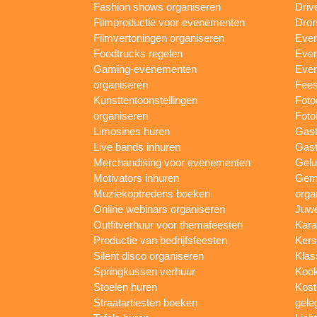
Fashion shows organiseren
Driv
Filmproductie voor evenementen
Dron
Filmvertoningen organiseren
Even
Foodtrucks regelen
Even
Gaming-evenementen
Even
organiseren
Fees
Kunsttentoonstellingen
Foto
organiseren
Foto
Limosines huren
Gast
Live bands inhuren
Gast
Merchandising voor evenementen
Gelu
Motivators inhuren
Gem
Muziekoptredens boeken
orga
Online webinars organiseren
Juwe
Outfitverhuur voor themafeesten
Kara
Productie van bedrijfsfeesten
Kers
Silent disco organiseren
Klas
Springkussen verhuur
Kook
Stoelen huren
Kost
Straatartiesten boeken
gele