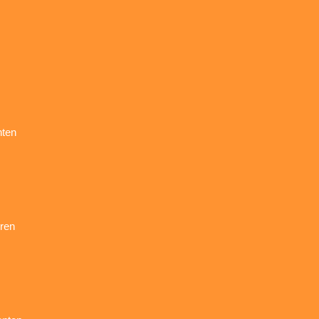
nten
ren