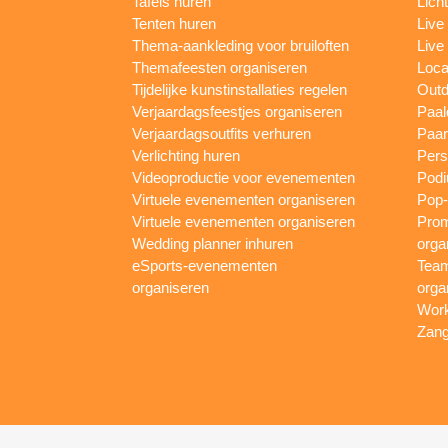
Tafels huren
Lich
Tenten huren
Live
Thema-aankleding voor bruiloften
Live
Themafeesten organiseren
Loca
Tijdelijke kunstinstallaties regelen
Outd
Verjaardagsfeestjes organiseren
Paal
Verjaardagsoutfits verhuren
Paar
Verlichting huren
Pers
Videoproductie voor evenementen
Podi
Virtuele evenementen organiseren
Pop-
Virtuele evenementen organiseren
Prom
Wedding planner inhuren
orga
eSports-evenementen
Team
organiseren
orga
Work
Zang