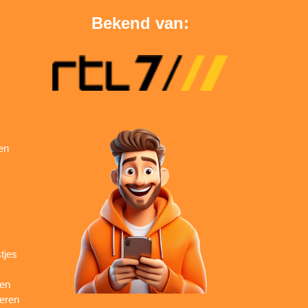
Bekend van:
en
tjes
ren
seren