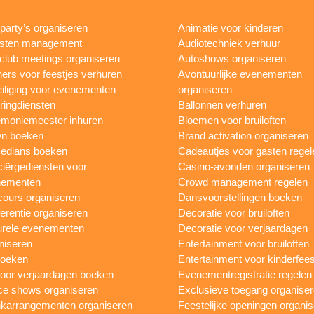
rparty’s organiseren
Animatie voor kinderen
esten management
Audiotechniek verhuur
club meetings organiseren
Autoshows organiseren
ers voor feestjes verhuren
Avontuurlijke evenementen
iliging voor evenementen
organiseren
ringdiensten
Ballonnen verhuren
moniemeester inhuren
Bloemen voor bruiloften
n boeken
Brand activation organiseren
edians boeken
Cadeautjes voor gasten regel
iërgediensten voor
Casino-avonden organiseren
nementen
Crowd management regelen
ours organiseren
Dansvoorstellingen boeken
erentie organiseren
Decoratie voor bruiloften
urele evenementen
Decoratie voor verjaardagen
niseren
Entertainment voor bruiloften
boeken
Entertainment voor kinderfees
oor verjaardagen boeken
Evenementregistratie regelen
e shows organiseren
Exclusieve toegang organise
karrangementen organiseren
Feestelijke openingen organi