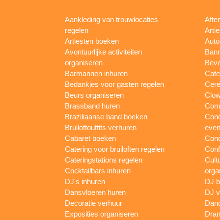
Aankleding van trouwlocaties
Afte
regelen
Arti
Artiesten boeken
Auto
Avontuurlijke activiteiten
Bann
organiseren
Beve
Barmannen inhuren
Cate
Bedankjes voor gasten regelen
Cere
Beurs organiseren
Clow
Brassband huren
Com
Braziliaanse band boeken
Conc
Bruiloftoutfits verhuren
eve
Cabaret boeken
Conc
Catering voor bruiloften regelen
Conf
Cateringstations regelen
Cult
Cocktailbars inhuren
orga
DJ's inhuren
DJ 
Dansvloeren huren
DJ v
Decoratie verhuur
Danc
Exposities organiseren
Dran