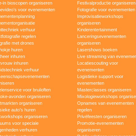
e-in bioscopen organiseren
Festivalproductie organiseren
evideo’s voor evenementen
Fotografie voor evenementen
ementenplanning
Improvisatieworkshops
ementorganisatie
organiseren
ttechniek verhuur
Kinderentertainment
tfotografie regelen
Lanceringsevenementen
grafie met drones
organiseren
hokje huren
Lasershows boeken
heer inhuren
Live streaming van eveneme
vrouw inhuren
Locatiescouting voor
idstechniek verhuur
evenementen
eenschapsevenementen
Logistieke support voor
niseren
evenementen
lenservice voor bruiloften
Masterclasses organiseren
oke-avonden organiseren
Mixologieworkshops organise
tmarkten organiseren
Opnames van evenementen
sieke auto’s huren
regelen
workshops organiseren
Privéfeesten organiseren
uums voor speciale
Promotie-evenementen
genheden verhuren
organiseren