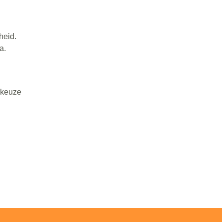
heid.
a.
 keuze