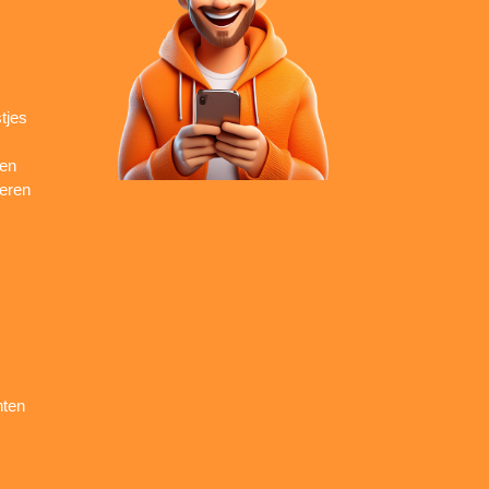
tjes
ren
seren
nten