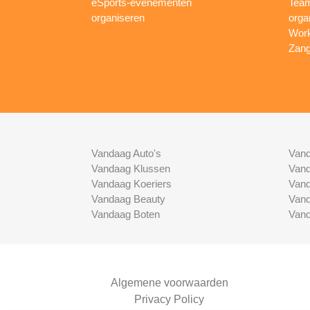
eSports-evenementen
Team
organiseren
orga
Work
Zang
Vandaag Auto's
Vand
Vandaag Klussen
Vand
Vandaag Koeriers
Vand
Vandaag Beauty
Vand
Vandaag Boten
Vand
Algemene voorwaarden
Privacy Policy