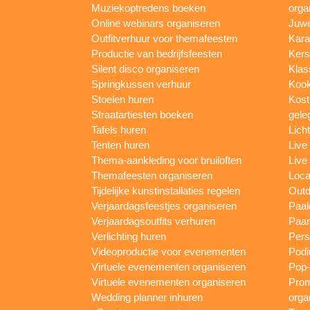
Muziekoptredens boeken
orga
Online webinars organiseren
Juwe
Outfitverhuur voor themafeesten
Kara
Productie van bedrijfsfeesten
Kers
Silent disco organiseren
Klas
Springkussen verhuur
Kook
Stoelen huren
Kost
Straatartiesten boeken
gele
Tafels huren
Lich
Tenten huren
Live
Thema-aankleding voor bruiloften
Live
Themafeesten organiseren
Loca
Tijdelijke kunstinstallaties regelen
Outd
Verjaardagsfeestjes organiseren
Paal
Verjaardagsoutfits verhuren
Paar
Verlichting huren
Pers
Videoproductie voor evenementen
Podi
Virtuele evenementen organiseren
Pop-
Virtuele evenementen organiseren
Prom
Wedding planner inhuren
orga