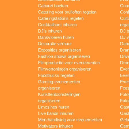
Cabaret boeken
Conc
Catering voor bruiloften regelen
Conf
Cateringstations regelen
Cult
Cocktailbars inhuren
orga
DJ's inhuren
DJ 
Dansvloeren huren
DJ v
Decoratie verhuur
Danc
Exposities organiseren
Dran
Fashion shows organiseren
Driv
Filmproductie voor evenementen
Dron
Filmvertoningen organiseren
Even
Foodtrucks regelen
Even
Gaming-evenementen
Even
organiseren
Fees
Kunsttentoonstellingen
Foto
organiseren
Foto
Limosines huren
Gast
Live bands inhuren
Gast
Merchandising voor evenementen
Gelu
Motivators inhuren
Gem