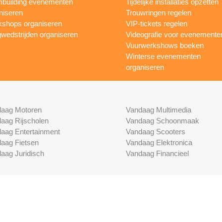
building evenementen
Tijdelijke installaties opzetten
niseren
Trouwringen regelen
shops organiseren
VIP-tickets regelen
wedstrijden organiseren
Videografie voor evenemente
Vuurwerkshows boeken
Winterse evenementen
organiseren
aag Motoren
Vandaag Multimedia
aag Rijscholen
Vandaag Schoonmaak
aag Entertainment
Vandaag Scooters
aag Fietsen
Vandaag Elektronica
aag Juridisch
Vandaag Financieel