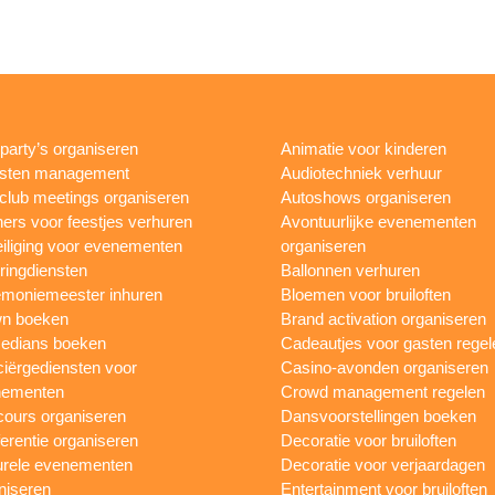
rparty’s organiseren
Animatie voor kinderen
esten management
Audiotechniek verhuur
club meetings organiseren
Autoshows organiseren
ers voor feestjes verhuren
Avontuurlijke evenementen
iliging voor evenementen
organiseren
ringdiensten
Ballonnen verhuren
moniemeester inhuren
Bloemen voor bruiloften
n boeken
Brand activation organiseren
edians boeken
Cadeautjes voor gasten regel
iërgediensten voor
Casino-avonden organiseren
nementen
Crowd management regelen
ours organiseren
Dansvoorstellingen boeken
erentie organiseren
Decoratie voor bruiloften
urele evenementen
Decoratie voor verjaardagen
niseren
Entertainment voor bruiloften