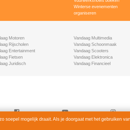
Vuurwerkshows boeken
Winterse evenementen
organiseren
aag Motoren
Vandaag Multimedia
aag Rijscholen
Vandaag Schoonmaak
aag Entertainment
Vandaag Scooters
aag Fietsen
Vandaag Elektronica
aag Juridisch
Vandaag Financieel
 soepel mogelijk draait. Als je doorgaat met het gebruiken van