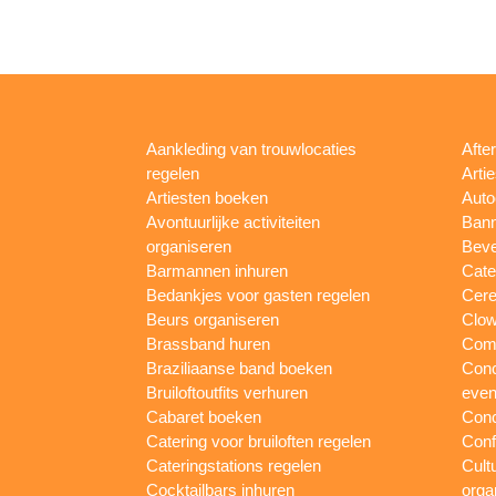
Aankleding van trouwlocaties
Afte
regelen
Arti
Artiesten boeken
Auto
Avontuurlijke activiteiten
Bann
organiseren
Beve
Barmannen inhuren
Cate
Bedankjes voor gasten regelen
Cere
Beurs organiseren
Clow
Brassband huren
Com
Braziliaanse band boeken
Conc
Bruiloftoutfits verhuren
eve
Cabaret boeken
Conc
Catering voor bruiloften regelen
Conf
Cateringstations regelen
Cult
Cocktailbars inhuren
orga