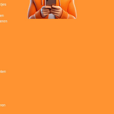
tjes
ren
seren
nten
ren