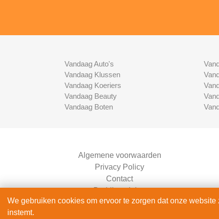
Vandaag Auto's
Vand
Vandaag Klussen
Vand
Vandaag Koeriers
Vand
Vandaag Beauty
Vand
Vandaag Boten
Vand
Algemene voorwaarden
Privacy Policy
Contact
Bedrijven Inlog
We gebruiken cookies om ervoor te zorgen dat onze website zo
instemt.