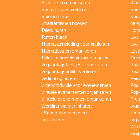
Silent disco organiseren
Klas
Springkussen verhuur
Kook
Stoelen huren
Kost
Straatartiesten boeken
gele
Tafels huren
Lich
Tenten huren
Live
Thema-aankleding voor bruiloften
Live
Themafeesten organiseren
Loca
Tijdelijke kunstinstallaties regelen
Outd
Verjaardagsfeestjes organiseren
Paal
Verjaardagsoutfits verhuren
Paar
Verlichting huren
Pers
Videoproductie voor evenementen
Podi
Virtuele evenementen organiseren
Pop-
Virtuele evenementen organiseren
Prom
Wedding planner inhuren
orga
eSports-evenementen
Team
organiseren
orga
Work
Zang