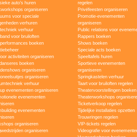
sieke auto’s huren
regelen
workshops organiseren
Privéfeesten organiseren
uums voor speciale
Promotie-evenementen
genheden verhuren
organiseren
ttechniek verhuur
Public relations voor evenem
 band voor bruiloften
Rappers boeken
 performances boeken
Shows boeken
tiebeheer
Speciale acts boeken
oor activiteiten organiseren
Speeltafels huren
danseres boeken
Sportieve evenementen
denshows organiseren
organiseren
oneelsuitjes organiseren
Springkastelen verhuur
umtechniek verhuur
Taart voor bruiloften regelen
up evenementen organiseren
Theatervoorstellingen boeken
otionele evenementen
Theaterworkshops organiser
niseren
Ticketverkoop regelen
building evenementen
Tijdelijke installaties opzetten
niseren
Trouwringen regelen
shops organiseren
VIP-tickets regelen
wedstrijden organiseren
Videografie voor evenemente