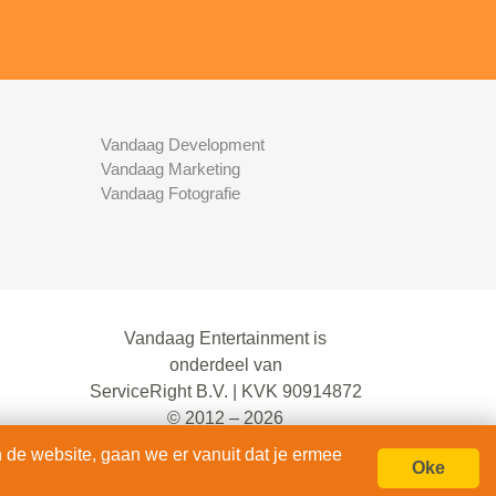
Vandaag Development
Vandaag Marketing
Vandaag Fotografie
Vandaag Entertainment is
onderdeel van
ServiceRight B.V. | KVK 90914872
© 2012 – 2026
alle rechten voorbehouden.
 de website, gaan we er vanuit dat je ermee
Oke