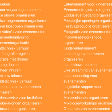
boeken
Entertainment voor kinderfees
oor verjaardagen boeken
Evenementregistratie regelen
e shows organiseren
Exclusieve toegang organise
karrangementen organiseren
Feestelijke openingen organi
e-in bioscopen organiseren
Festivalproductie organiseren
evideo’s voor evenementen
Fotografie voor evenementen
ementenplanning
Improvisatieworkshops
ementorganisatie
organiseren
ttechniek verhuur
Kinderentertainment
tfotografie regelen
Lanceringsevenementen
grafie met drones
organiseren
hokje huren
Lasershows boeken
heer inhuren
Live streaming van eveneme
vrouw inhuren
Locatiescouting voor
idstechniek verhuur
evenementen
eenschapsevenementen
Logistieke support voor
niseren
evenementen
lenservice voor bruiloften
Masterclasses organiseren
oke-avonden organiseren
Mixologieworkshops organise
tmarkten organiseren
Opnames van evenementen