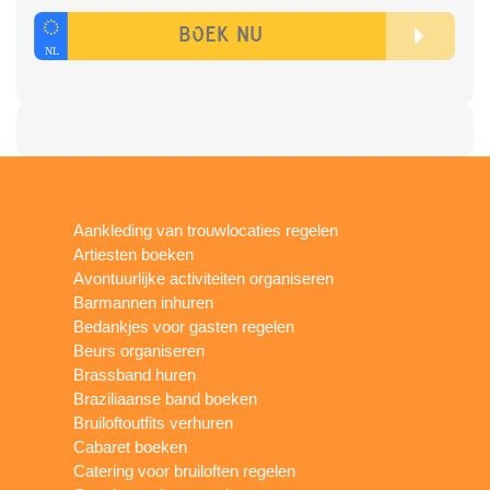
Aankleding van trouwlocaties regelen
Artiesten boeken
Avontuurlijke activiteiten organiseren
Barmannen inhuren
Bedankjes voor gasten regelen
Beurs organiseren
Brassband huren
Braziliaanse band boeken
Bruiloftoutfits verhuren
Cabaret boeken
Catering voor bruiloften regelen