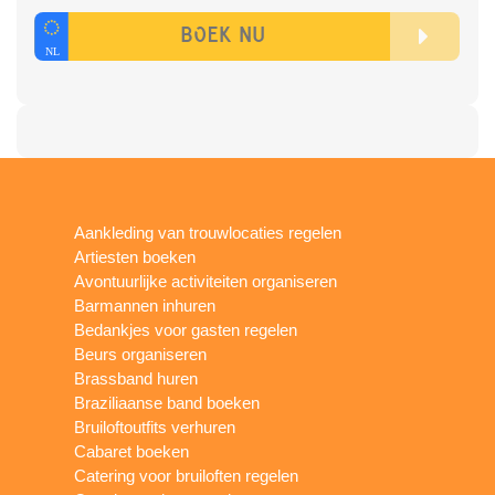
Aankleding van trouwlocaties regelen
Artiesten boeken
Avontuurlijke activiteiten organiseren
Barmannen inhuren
Bedankjes voor gasten regelen
Beurs organiseren
Brassband huren
Braziliaanse band boeken
Bruiloftoutfits verhuren
Cabaret boeken
Catering voor bruiloften regelen