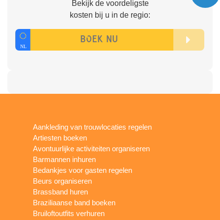
Bekijk de voordeligste
kosten bij u in de regio:
Aankleding van trouwlocaties regelen
Artiesten boeken
Avontuurlijke activiteiten organiseren
Barmannen inhuren
Bedankjes voor gasten regelen
Beurs organiseren
Brassband huren
Braziliaanse band boeken
Bruiloftoutfits verhuren